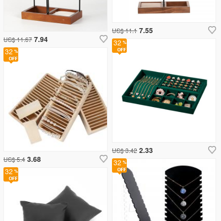
7.55
US$ 11.1
7.94
US$ 11.67
32
32
2.33
US$ 3.42
3.68
US$ 5.4
32
32