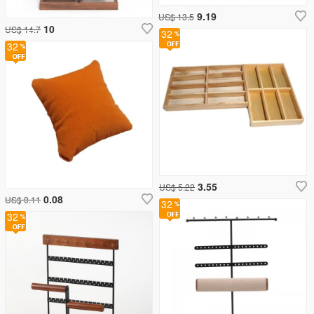
9.19
US$ 13.5
10
US$ 14.7
32
32
3.55
US$ 5.22
0.08
US$ 0.11
32
32