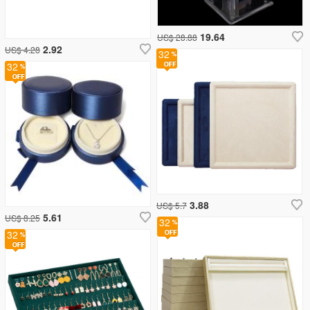
19.64
US$ 28.88
2.92
US$ 4.28
32
32
3.88
US$ 5.7
5.61
US$ 8.25
32
32