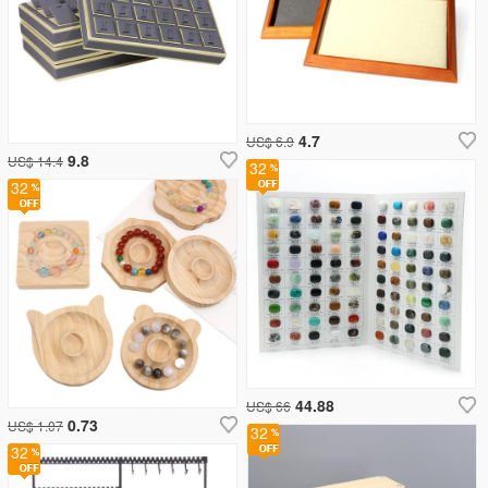
4.7
US$ 6.9
9.8
US$ 14.4
32
32
44.88
US$ 66
0.73
US$ 1.07
32
32