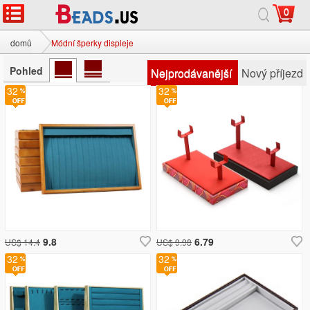
0
domů
Módní šperky displeje
Pohled
Nejprodávanější
Nový příjezd
32
32
9.8
6.79
US$ 14.4
US$ 9.98
32
32