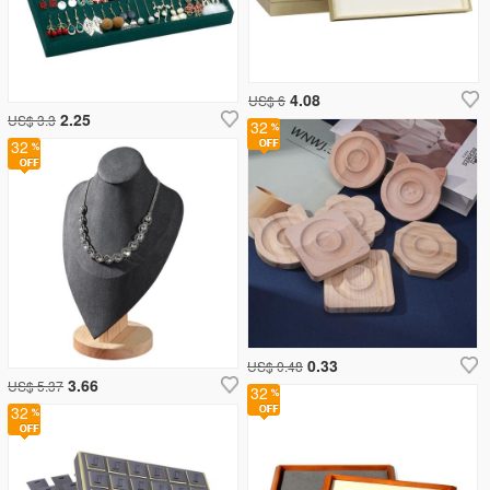
4.08
US$ 6
2.25
US$ 3.3
32
32
0.33
US$ 0.48
3.66
US$ 5.37
32
32