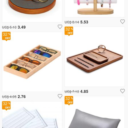
5.53
US$ 8.14
3.49
US$ 5.13
32
32
4.85
US$ 7.13
2.76
US$ 4.05
32
32