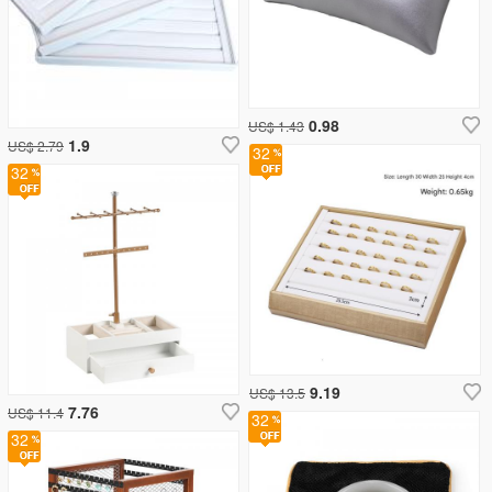
0.98
US$ 1.43
1.9
US$ 2.79
32
32
9.19
US$ 13.5
7.76
US$ 11.4
32
32