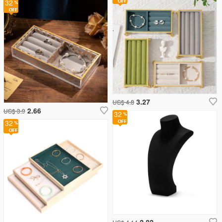
32
3.27
US$ 4.8
2.66
US$ 3.9
32
32
2.82