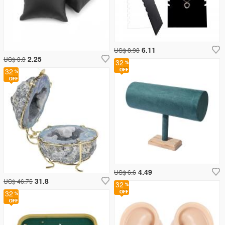
6.11
US$ 8.98
2.25
US$ 3.3
32
32
4.49
US$ 6.6
31.8
US$ 46.75
32
32