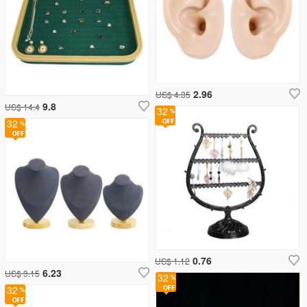
2.96
US$ 4.35
9.8
US$ 14.4
32
32
0.76
US$ 1.12
6.23
US$ 9.15
32
32