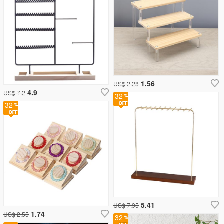
1.56
US$ 2.28
4.9
US$ 7.2
32
32
5.41
US$ 7.95
1.74
US$ 2.55
32