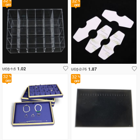
32
32
1.02
1.87
US$ 1.5
US$ 2.75
32
32