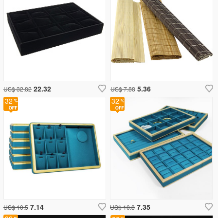
22.32
5.36
US$ 32.82
US$ 7.88
32
32
7.14
7.35
US$ 10.5
US$ 10.8