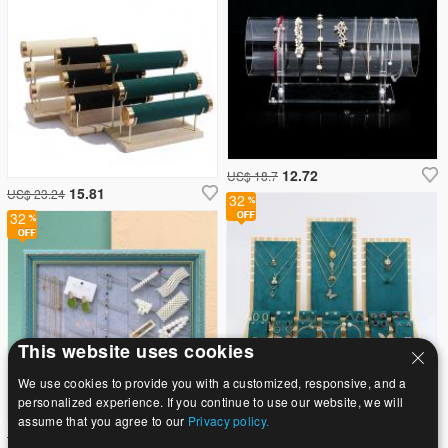
12.72
US$ 18.7
15.81
US$ 23.24
32
32
This website uses cookies
We use cookies to provide you with a customized, responsive, and a
personalized experience. If you continue to use our website, we will
34.68
US$ 51
assume that you agree to our
Privacy policy.
1.47
US$ 2.15