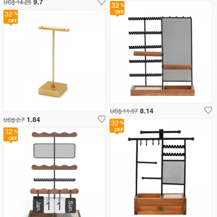
9.7
US$ 14.25
32
32
8.14
US$ 11.97
1.84
US$ 2.7
32
32