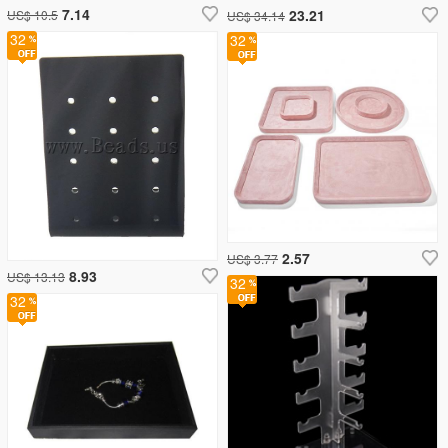
7.14
23.21
US$ 10.5
US$ 34.14
32
32
2.57
US$ 3.77
8.93
US$ 13.13
32
32