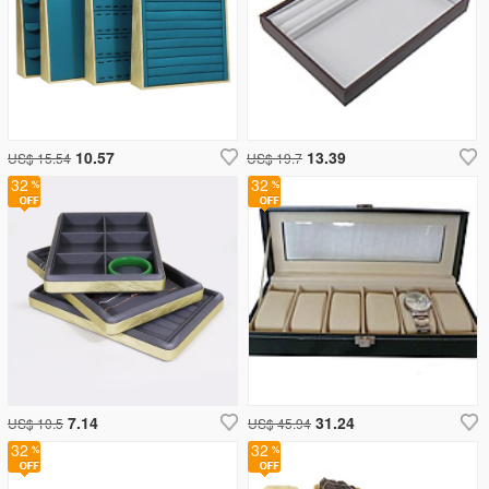
10.57
13.39
US$ 15.54
US$ 19.7
32
32
7.14
31.24
US$ 10.5
US$ 45.94
32
32