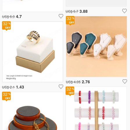
3.88
US$ 5.7
4.7
US$ 6.9
32
32
2.76
US$ 4.05
1.43
US$ 2.1
32
32