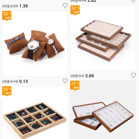
US$ 4.14
1.39
US$ 2.04
32
32
2.66
US$ 3.9
0.13
US$ 0.18
32
32