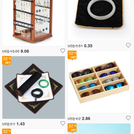
0.35
US$ 0.51
9.08
US$ 13.35
32
32
2.86
US$ 4.2
1.43
US$ 2.1
32
32