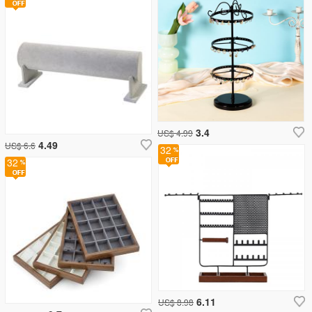
3.4
US$ 4.99
4.49
US$ 6.6
32
32
6.11
US$ 8.98