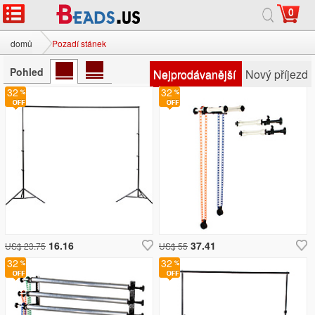
0
domů
Pozadí stánek
Pohled
Nejprodávanější
Nový příjezd
32
32
16.16
37.41
US$ 23.75
US$ 55
32
32