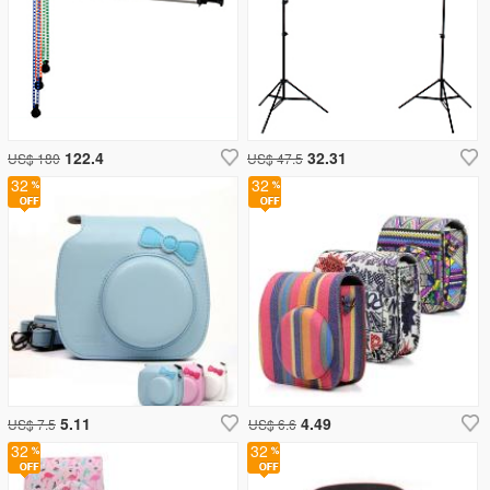
122.4
32.31
US$ 180
US$ 47.5
32
32
5.11
4.49
US$ 7.5
US$ 6.6
32
32