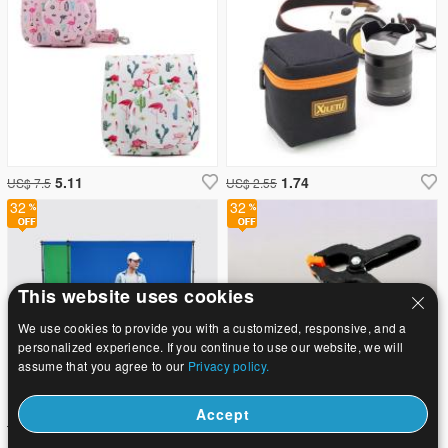
5.11
1.74
US$ 7.5
US$ 2.55
32
32
This website uses cookies
We use cookies to provide you with a customized, responsive, and a
personalized experience. If you continue to use our website, we will
assume that you agree to our
Privacy policy.
Accept
8.57
5.72
US$ 12.6
US$ 8.4