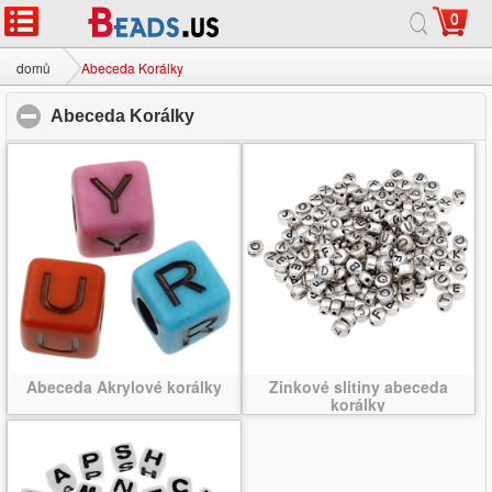
0
domů
|
přibližně
|
Kontaktujte nás
|
kompletní web
© 2026 Milky Way Šperky Ltd. Všechna práva vyhrazena.
domů
Abeceda Korálky
Abeceda Korálky
click to collapse contents
Abeceda Akrylové korálky
Zinkové slitiny abeceda
korálky