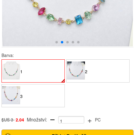
Barva:
1
2
3
+
Množství:
$US 3
2.04
PC