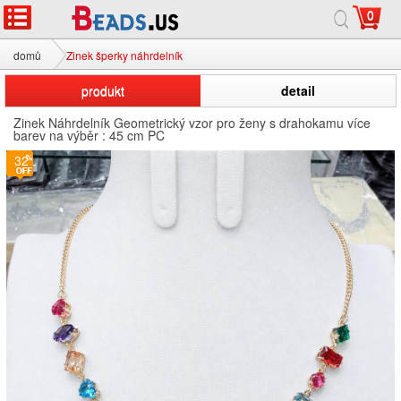
0
domů
Zinek šperky náhrdelník
produkt
detail
Zinek Náhrdelník Geometrický vzor pro ženy s drahokamu více
barev na výběr : 45 cm PC
32