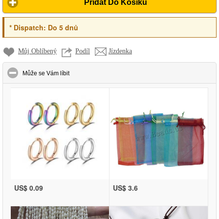
Přidat Do Košíku
*
Dispatch:
Do 5 dnů
Můj Oblíbený
Podíl
Jízdenka
click to collapse contents
Může se Vám líbit
US$ 0.09
US$ 3.6