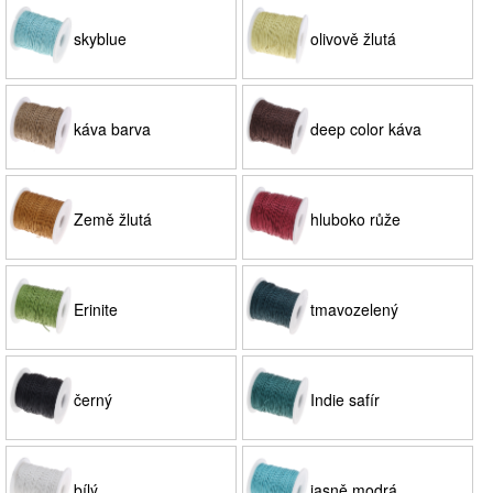
skyblue
olivově žlutá
káva barva
deep color káva
Země žlutá
hluboko růže
Erinite
tmavozelený
černý
Indie safír
bílý
jasně modrá