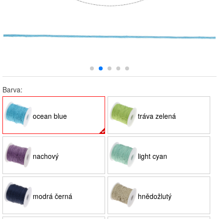
Barva:
ocean blue
tráva zelená
nachový
light cyan
modrá černá
hnědožlutý