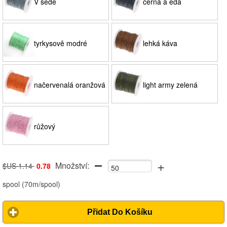
V šedé
černá a edá
tyrkysově modré
lehká káva
načervenalá oranžová
light army zelená
růžový
+
Množství:
$US 1.14
0.78
spool
(
70m/spool
)
Přidat Do Košíku