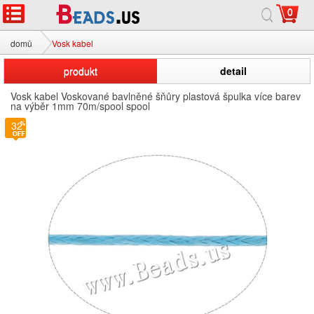
0
domů
Vosk kabel
produkt
detail
Vosk kabel Voskované bavlněné šňůry plastová špulka více barev
na výběr 1mm 70m/spool spool
32