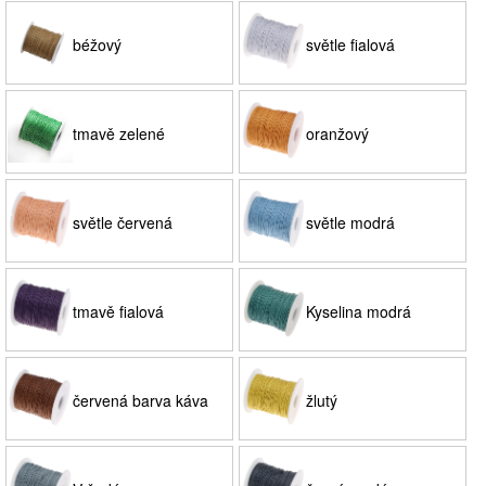
béžový
světle fialová
tmavě zelené
oranžový
světle červená
světle modrá
tmavě fialová
Kyselina modrá
červená barva káva
žlutý