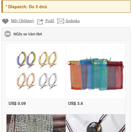
*
Dispatch:
Do 5 dnů
Můj Oblíbený
Podíl
Jízdenka
click to collapse contents
Může se Vám líbit
US$ 0.09
US$ 3.6