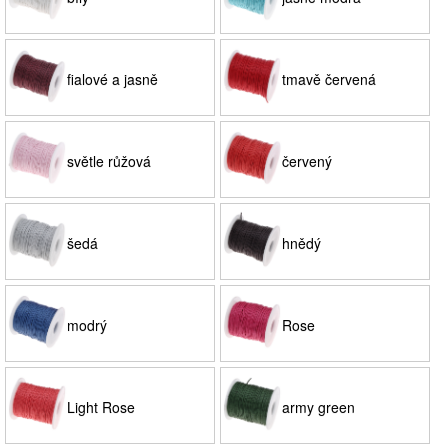
fialové a jasně
tmavě červená
drahokamu
světle růžová
červený
šedá
hnědý
modrý
Rose
Light Rose
army green