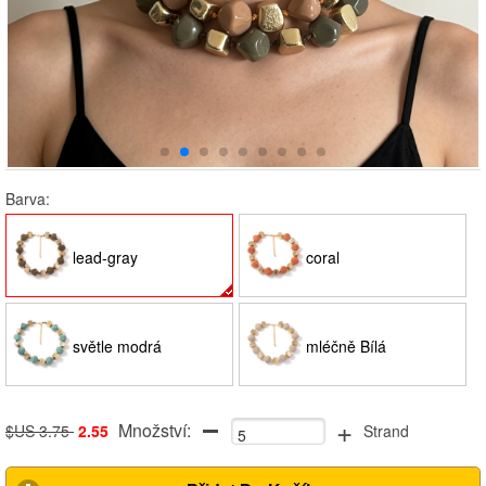
Barva:
lead-gray
coral
světle modrá
mléčně Bílá
+
Množství:
$US 3.75
2.55
Strand