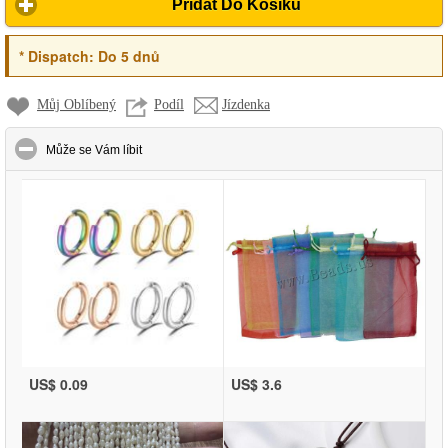
Přidat Do Košíku
*
Dispatch:
Do 5 dnů
Můj Oblíbený
Podíl
Jízdenka
click to collapse contents
Může se Vám líbit
US$ 0.09
US$ 3.6