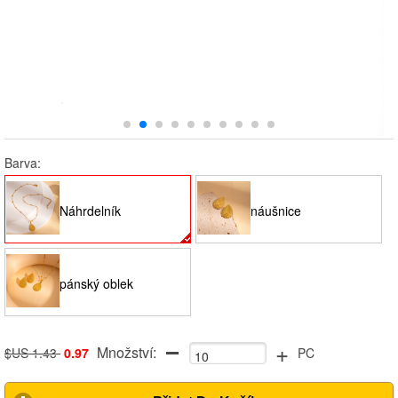
Barva:
Náhrdelník
náušnice
pánský oblek
+
Množství:
$US 1.43
0.97
PC