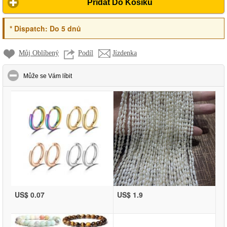
Přidat Do Košíku
*
Dispatch:
Do 5 dnů
Můj Oblíbený
Podíl
Jízdenka
click to collapse contents
Může se Vám líbit
US$ 0.07
US$ 1.9