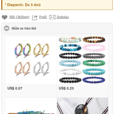
*
Dispatch:
Do 5 dnů
Můj Oblíbený
Podíl
Jízdenka
click to collapse contents
Může se Vám líbit
US$ 0.07
US$ 0.23