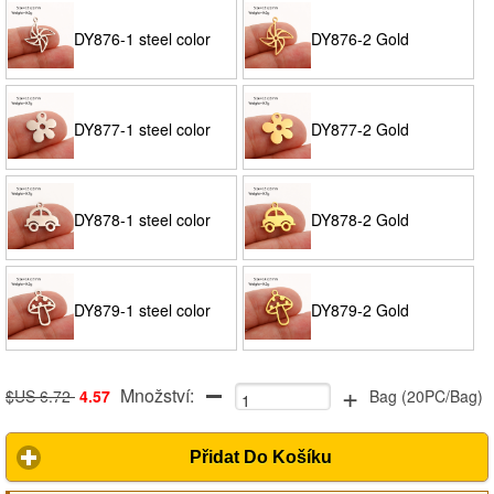
DY876-1 steel color
DY876-2 Gold
DY877-1 steel color
DY877-2 Gold
DY878-1 steel color
DY878-2 Gold
DY879-1 steel color
DY879-2 Gold
+
Množství:
$US 6.72
4.57
Bag
(
20PC/Bag
)
Přidat Do Košíku