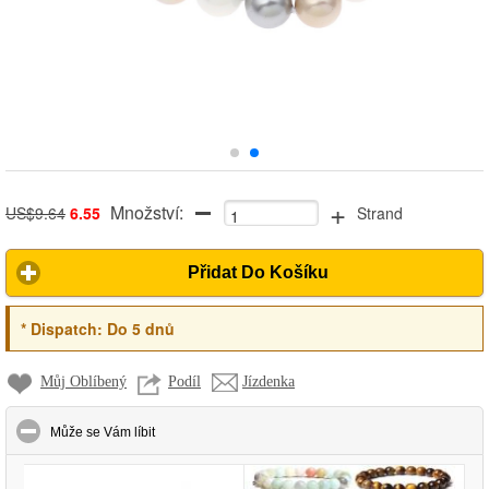
+
Množství:
US$9.64
6.55
Strand
Přidat Do Košíku
*
Dispatch:
Do 5 dnů
Můj Oblíbený
Podíl
Jízdenka
click to collapse contents
Může se Vám líbit