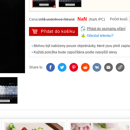
NaN
Počet kusů:
Cena:
US$ undefined /Strand
(NaN /PC)
Přidat do seznamu přání
Odeslat letenku?
Mohou být nabízeny pouze objednávky, které jsou plně zapl
Každá položka bude započítána podle nejvyšší slevy.
Share to: