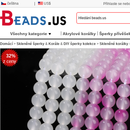
čeština
|
US$
Přihlaste se nebo
Všechny kategorie
Akrylové korálky
Šperky přívěše
Domácí
>
Skleněné šperky
&
Korále
&
DIY šperky kolekce
>
Skleněné korálky
32%