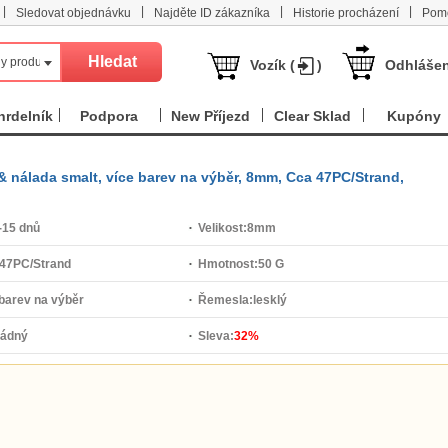
|
|
|
|
Sledovat objednávku
Najděte ID zákazníka
Historie procházení
Pom
y produkt
Vozík (
)
Odhlášen
hrdelník
Podpora
New Příjezd
Clear Sklad
Kupóny
 & nálada smalt, více barev na výběr, 8mm, Cca 47PC/Strand,
-15 dnů
Velikost:
8mm
 47PC/Strand
Hmotnost:
50 G
 barev na výběr
Řemesla:
lesklý
žádný
Sleva:
32%