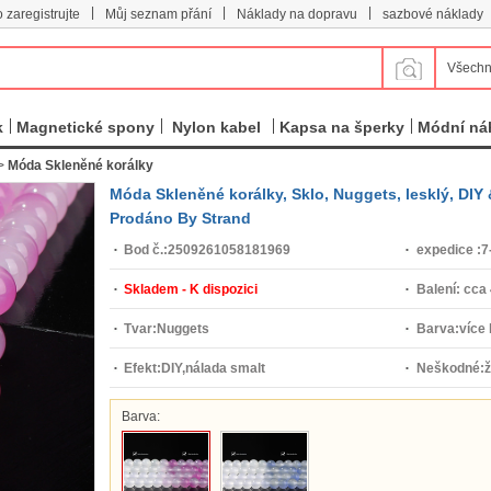
|
|
|
 zaregistrujte
Můj seznam přání
Náklady na dopravu
sazbové náklady
Všechn
k
Magnetické spony
Nylon kabel
Kapsa na šperky
Módní ná
>
Móda Skleněné korálky
Móda Skleněné korálky, Sklo, Nuggets, lesklý, DIY
Prodáno By Strand
Bod č.:
2509261058181969
expedice :
7
Skladem - K dispozici
Balení:
cca
Tvar:
Nuggets
Barva:
více
Efekt:
DIY,nálada smalt
Neškodné:
Barva: