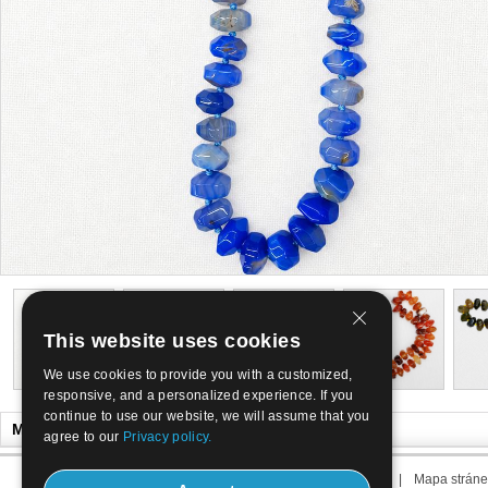
This website uses cookies
We use cookies to provide you with a customized,
responsive, and a personalized experience. If you
continue to use our website, we will assume that you
Může se Vám líbit
agree to our
Privacy policy.
O nás
|
Kontaktujte nás
|
Termín nás
|
Mapa stráne