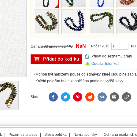
NaN
Počet kusů:
PC
Cena:
US$ undefined /PC
Přidat do seznamu přání
Odeslat letenku?
Mohou být nabízeny pouze objednávky, které jsou plně zapl
Každá položka bude započítána podle nejvyšší slevy.
Share to:
k
|
Pozornost a péče
|
Sleva politika
|
Návrat politiky
|
Ochrana osobních 