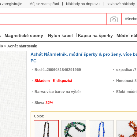
|
|
|
 zaregistrujte
Můj seznam přání
Náklady na dopravu
sazbové náklady
Všechn
k
Magnetické spony
Nylon kabel
Kapsa na šperky
Módní ná
ík
>
Achát náhrdelník
Achát Náhrdelník, módní šperky & pro ženy, více b
PC
Bod č.:
2606081846291969
expedice :
7
Skladem - K dispozici
Hmotnost:
8
Barva:
více barev na výběr
Efekt:
módní
Sleva:
32%
Color: