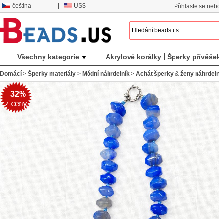
čeština
|
US$
Přihlaste se nebo
Všechny kategorie
Akrylové korálky
Šperky přívěše
Domácí
>
Šperky materiály
>
Módní náhrdelník
>
Achát šperky
&
ženy náhrdeln
32%