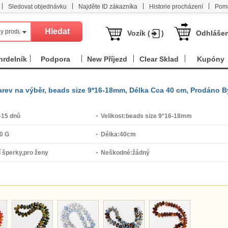
|
|
|
|
Sledovat objednávku
Najděte ID zákazníka
Historie procházení
Pom
y produkt
Vozík (
)
Odhlášen
hrdelník
Podpora
New Příjezd
Clear Sklad
Kupóny
arev na výběr, beads size 9*16-18mm, Délka Cca 40 cm, Prodáno B
-15 dnů
Velikost:
beads size 9*16-18mm
0 G
Délka:
40cm
 šperky,pro ženy
Neškodné:
žádný