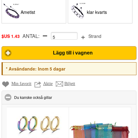
Ametist
klar kvarts
+
ANTAL:
$US 1.43
Strand
Lägg till i vagnen
*
Avsändande:
Inom 5 dagar
Min favorit
Aktie
Biljett
click to collapse contents
Du kanske också gillar