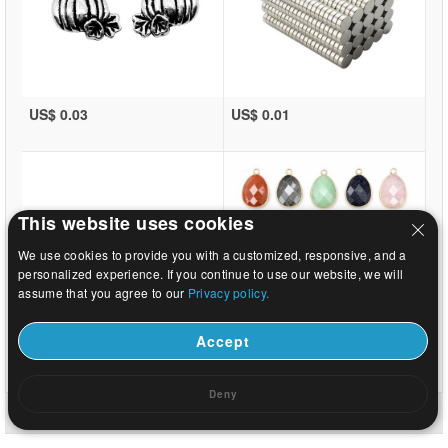
US$ 0.03
US$ 0.01
This website uses cookies
We use cookies to provide you with a customized, responsive, and a
personalized experience. If you continue to use our website, we will
assume that you agree to our
Privacy policy.
Accept
US$ 0.44
US$ 0.92
Deny
Hem
|
Om
|
Kontakta oss
|
Full webbplats
© 2026 Vintergatan smycken Ltd Alla rättigheter reserverade.