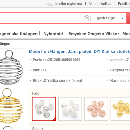
|
|
Logga in eller registrera
Min önskelista
Fraktko
gach táirge
agnetiska Knäppen
Nylontråd
Smycken Dragsko Väskor
Mod
Hängen
Mode Iron Hängen, Järn, plated, DIY & olika storlek f
Punkt nr:
2512051605001969
utskicket:
7
Vikt:
2 G
Färg:
fler fä
Effekt:
DIY,olika storlek för val
Harmless:
i
Färg:
Storlek: