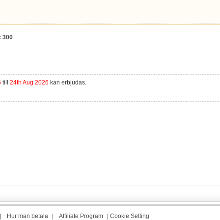
:
300
6
till
24th Aug 2026
kan erbjudas.
|
Hur man betala
|
Affiliate Program
|
Cookie Setting