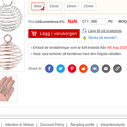
9mm
15mm
20mm
25mm
NaN
QTY:
PC
MOQ
Pris:
US$ undefined /PC
Lägg till på önskelista
Skicka ett ärende?
Endast de beställningar som är fullt betalda från
4th Aug 202
Varje vara kommer att beräknas med den högsta rabatten.
Share to:
|
Attention & Skötsel
|
Discount Policy
|
Återgång politik
|
Integritetsskydd