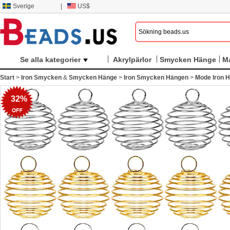
Sverige
|
US$
Se alla kategorier
Akrylpärlor
Smycken Hänge
M
Start
>
Iron Smycken
&
Smycken Hänge
>
Iron Smycken Hängen
>
Mode Iron 
32%