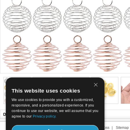
This website uses cookies
We use cookies to provide you with a customized,
responsive, and a personalized experience. If you
continue to use our website, we will assume that you
Du Kanske Gillar också
agree to our
Privacy policy.
Om oss
|
Kontakta oss
|
Löptid oss
|
Sitemap