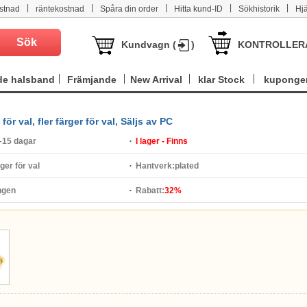
|
|
|
|
|
stnad
räntekostnad
Spåra din order
Hitta kund-ID
Sökhistorik
Hj
Kundvagn (
)
KONTROLLER
e halsband
Främjande
New Arrival
klar Stock
kuponge
ör val, fler färger för val, Säljs av PC
–15 dagar
I lager - Finns
rger för val
Hantverk:
plated
ngen
Rabatt:
32%