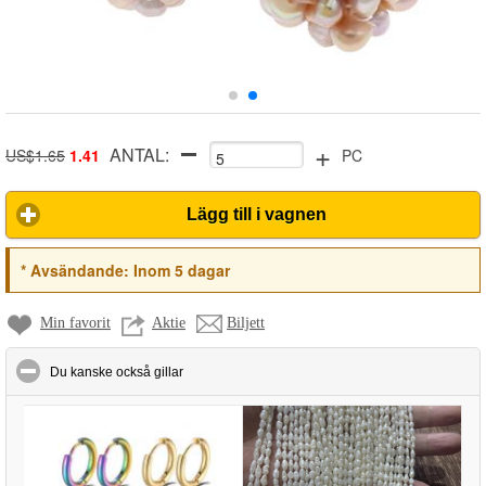
+
ANTAL:
US$1.65
1.41
PC
Lägg till i vagnen
*
Avsändande:
Inom 5 dagar
Min favorit
Aktie
Biljett
click to collapse contents
Du kanske också gillar