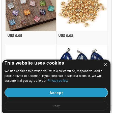
US$ 0.05
US$ 0.03
This website uses cookies
We use cookies to provide you with a customized, responsive, and a
personalized experience. If you continue to use our website, we will
assume that you agree to our
Privacy policy.
Accept
US$ 0.03
US$ 12.24
Deny
Hem
|
Om
|
Kontakta oss
|
Full webbplats
© 2026 Vintergatan smycken Ltd Alla rättigheter reserverade.