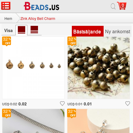
0
Hem
Zink Alloy Bell Charm
Visa
Bästsäljande
Ny ankomst
32
32
0.02
0.01
US$ 0.02
US$ 0.01
32
32