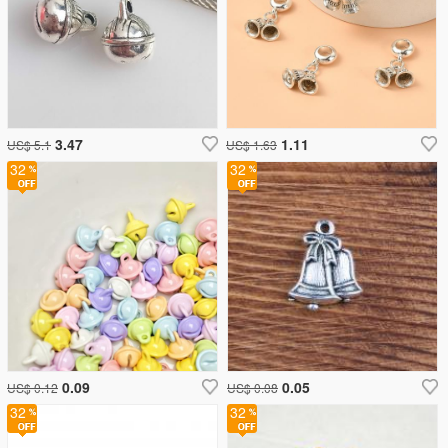
3.47
1.11
US$ 5.1
US$ 1.63
32
32
0.09
0.05
US$ 0.12
US$ 0.08
32
32