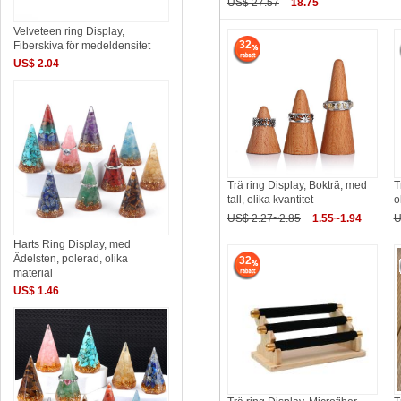
US$ 27.57
18.75
Velveteen ring Display,
32
Fiberskiva för medeldensitet
US$ 2.04
Trä ring Display, Bokträ, med
T
tall, olika kvantitet
o
US$ 2.27~2.85
1.55~1.94
U
Harts Ring Display, med
Ädelsten, polerad, olika
32
material
US$ 1.46