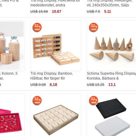
y, med PU &
Trä ring Display, Fiberskiva för
Trä ring Display, Rektangel,
d,
medeldensitet, andra
vit, 240x350x35mm, Säljs
US$ 15.68
10.67
US$ 7.5
5.11
32
32
, Kolonn, 5
Trä ring Display, Bamboo,
Schima Superba Ring Display
ar,
Hållbar, fler färger för
Koniska, Bärbara &
5
US$ 9.08
6.18
US$ 19.25
13.1
32
32