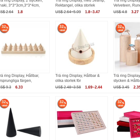
rä ring Display, 2 stycken,
Trä ring Display, med Svamp,
Trä ring Displa
haki, 3*3*3cm,3*3*4cm,
Rektangel, olika storlek
Velveteen, Run
S$ 2.64
1.8
US$ 2.64~5.09
1.8~3.47
US$ 4.8
3.27
32
32
32
rä ring Display, Hållbar,
Trä ring Display, Hållbar &
Trä ring Display
rsprungliga färgen,
olika storlek för
stycken & Hållb
S$ 9.3
6.33
US$ 2.48~3.58
1.69~2.44
US$ 3.45
2.3
32
32
32