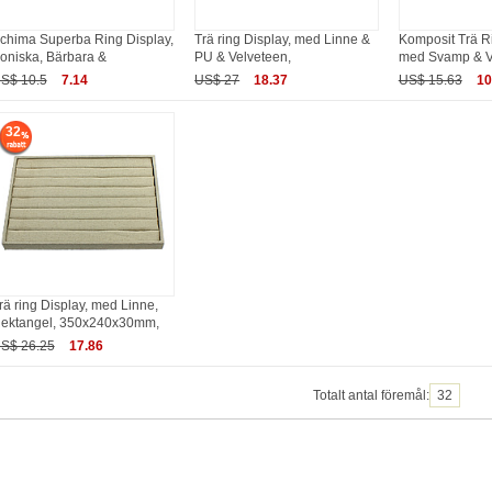
chima Superba Ring Display,
Trä ring Display, med Linne &
Komposit Trä Ri
oniska, Bärbara &
PU & Velveteen,
med Svamp & V
S$ 10.5
7.14
US$ 27
18.37
US$ 15.63
10
32
rä ring Display, med Linne,
ektangel, 350x240x30mm,
S$ 26.25
17.86
Totalt antal föremål:
32