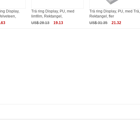
ng Display,
Trä ring Display, PU, med
Trä ring Display, PU, med Trä,
elveteen,
limfilm, Rektangel,
Rektangel, fler
.63
US$ 28.13
19.13
US$ 31.35
21.32