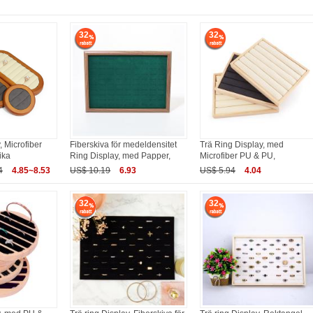
32
32
, Microfiber
Fiberskiva för medeldensitet
Trä Ring Display, med
ika
Ring Display, med Papper,
Microfiber PU & PU,
4
4.85~8.53
US$ 10.19
6.93
US$ 5.94
4.04
32
32