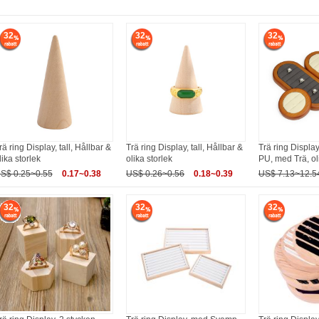
32
32
32
rä ring Display, tall, Hållbar &
Trä ring Display, tall, Hållbar &
Trä ring Display
lika storlek
olika storlek
PU, med Trä, ol
S$ 0.25~0.55
0.17~0.38
US$ 0.26~0.56
0.18~0.39
US$ 7.13~12.5
32
32
32