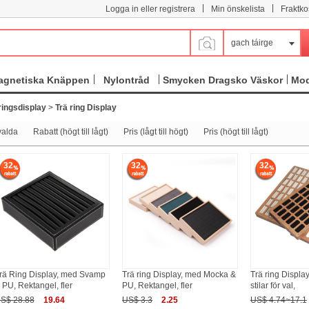
|
|
Logga in eller registrera
Min önskelista
Fraktko
gach táirge
agnetiska Knäppen
Nylontråd
Smycken Dragsko Väskor
Mod
ringsdisplay
>
Trä ring Display
valda
Rabatt (högt till lågt)
Pris (lågt till högt)
Pris (högt till lågt)
32
32
32
rä Ring Display, med Svamp
Trä ring Display, med Mocka &
Trä ring Display
 PU, Rektangel, fler
PU, Rektangel, fler
stilar för val,
S$ 28.88
19.64
US$ 3.3
2.25
US$ 4.74~17.1