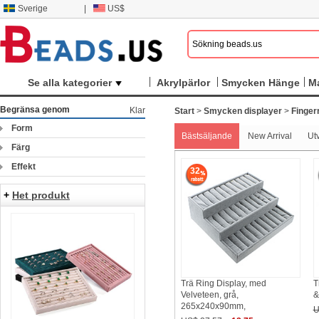
Sverige
|
US$
Se alla kategorier
Akrylpärlor
Smycken Hänge
M
Begränsa genom
Klar
Start
>
Smycken displayer
>
Finger
Form
Bästsäljande
New Arrival
Ut
Färg
Effekt
32
+
Het produkt
Trä Ring Display, med
T
Velveteen, grå,
&
265x240x90mm,
U