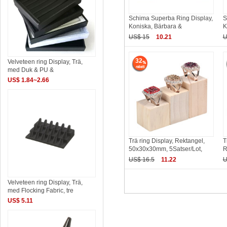
Schima Superba Ring Display,
S
Koniska, Bärbara &
K
US$ 15
10.21
U
32
Velveteen ring Display, Trä,
med Duk & PU &
US$ 1.84~2.66
Trä ring Display, Rektangel,
T
50x30x30mm, 5Satser/Lot,
R
US$ 16.5
11.22
U
Velveteen ring Display, Trä,
med Flocking Fabric, tre
US$ 5.11