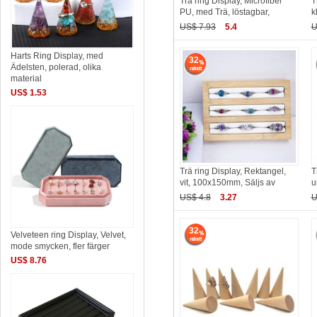
Trä ring Display, Microfiber
T
PU, med Trä, löstagbar,
k
US$ 7.93
5.4
U
Harts Ring Display, med
32
Ädelsten, polerad, olika
material
US$ 1.53
Trä ring Display, Rektangel,
T
vit, 100x150mm, Säljs av
u
US$ 4.8
3.27
U
32
Velveteen ring Display, Velvet,
mode smycken, fler färger
US$ 8.76