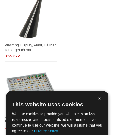
Plastring Display, Plast, Hållbar,
fler färger för val
US$ 0.22
This website uses cookies
We use cookies to provide you with a customized,
Velveteen ring Display, med
responsive, and a personalized experience. If you
Flocking Fabric & MDF &
continue to use our website, we will assume that you
US$ 2.3~2.68
agree to our
Privacy policy.