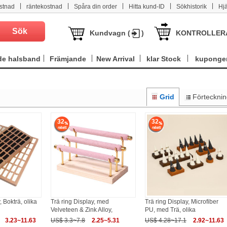
|
|
|
|
|
stnad
räntekostnad
Spåra din order
Hitta kund-ID
Sökhistorik
Hj
Kundvagn (
)
KONTROLLER
e halsband
Främjande
New Arrival
klar Stock
kuponge
Grid
Förteckni
32
32
, Bokträ, olika
Trä ring Display, med
Trä ring Display, Microfiber
Velveteen & Zink Alloy,
PU, med Trä, olika
3.23~11.63
US$ 3.3~7.8
2.25~5.31
US$ 4.28~17.1
2.92~11.63