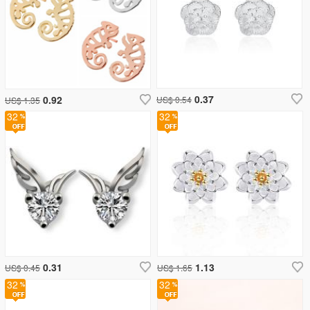
0.37
0.92
US$ 0.54
US$ 1.35
32
32
0.31
1.13
US$ 0.45
US$ 1.65
32
32