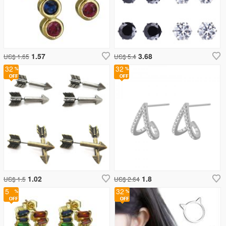
1.57
3.68
US$ 1.65
US$ 5.4
32
32
1.02
1.8
US$ 1.5
US$ 2.64
5
32