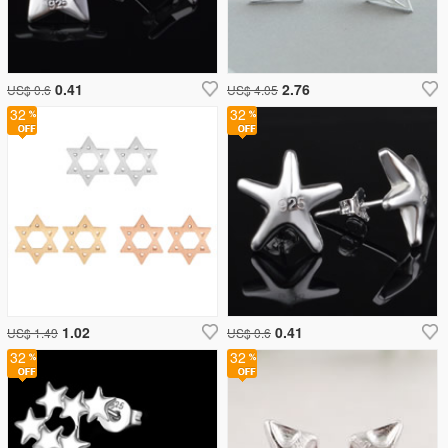
0.41
2.76
US$ 0.6
US$ 4.05
32
32
1.02
0.41
US$ 1.49
US$ 0.6
32
32