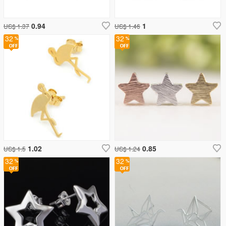
0.94
1
US$ 1.37
US$ 1.46
32
32
1.02
0.85
US$ 1.5
US$ 1.24
32
32