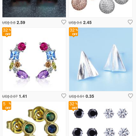
2.59
2.45
US$ 3.8
US$ 3.6
32
32
1.41
0.35
US$ 2.07
US$ 0.51
5
32