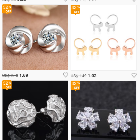
32
32
1.69
1.02
US$ 2.48
US$ 1.49
32
32