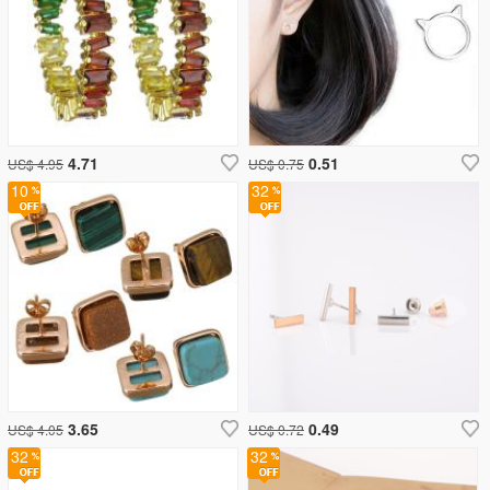
4.71
0.51
US$ 4.95
US$ 0.75
10
32
3.65
0.49
US$ 4.05
US$ 0.72
32
32