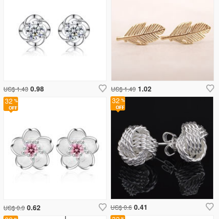
0.98
1.02
US$ 1.43
US$ 1.49
32
32
0.41
0.62
US$ 0.6
US$ 0.9