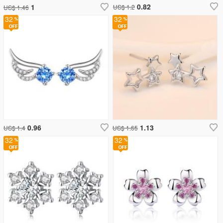
0.82
1
US$ 1.2
US$ 1.46
32
32
0.96
1.13
US$ 1.4
US$ 1.65
32
32