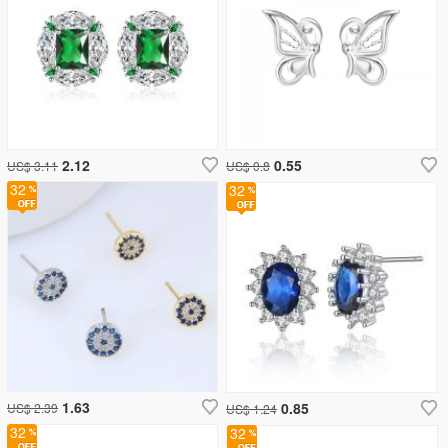
2.12
0.55
US$ 3.11
US$ 0.8
32
32
1.63
0.85
US$ 2.39
US$ 1.24
32
32