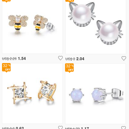
1.54
2.04
US$ 2.26
US$ 3
32
32
0.62
1.17
US$ 0.9
US$ 1.72