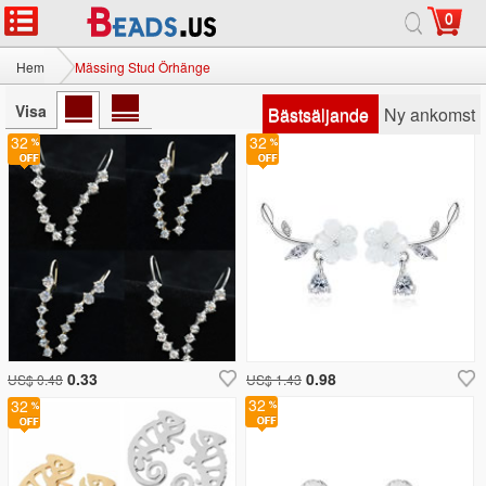
0
Hem
Mässing Stud Örhänge
Visa
Bästsäljande
Ny ankomst
32
32
0.33
0.98
US$ 0.48
US$ 1.43
32
32