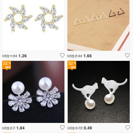
1.26
1.66
US$ 1.84
US$ 2.44
32
32
1.84
0.49
US$ 2.7
US$ 0.72