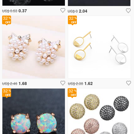
0.37
2.04
US$ 0.53
US$ 3
32
32
1.68
1.62
US$ 2.46
US$ 2.38
32
32