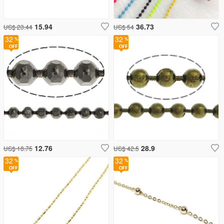
15.94
36.73
US$ 23.44
US$ 54
32
32
12.76
28.9
US$ 18.75
US$ 42.5
32
32