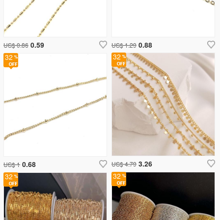
0.59
0.88
US$ 0.86
US$ 1.29
32
32
3.26
0.68
US$ 4.79
US$ 1
32
32