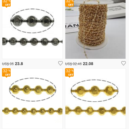
32
32
23.8
22.08
US$ 35
US$ 32.46
32
32