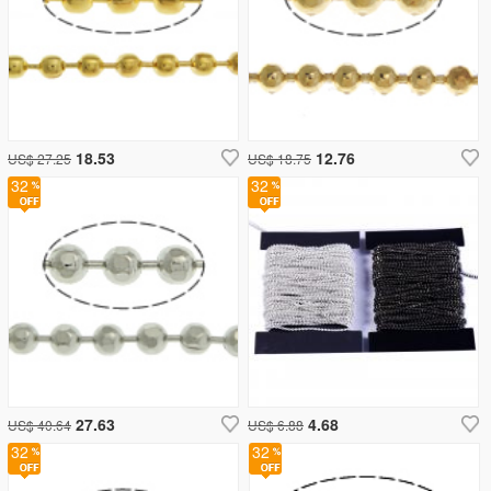
18.53
12.76
US$ 27.25
US$ 18.75
32
32
27.63
4.68
US$ 40.64
US$ 6.88
32
32