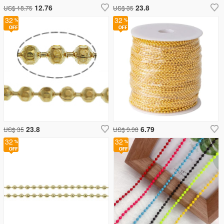
12.76
23.8
US$ 18.75
US$ 35
32
32
23.8
6.79
US$ 35
US$ 9.98
32
32