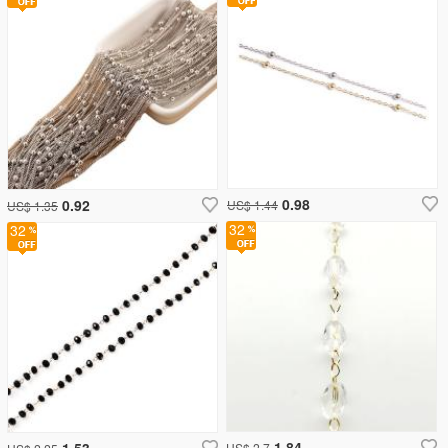
0.98
0.92
US$ 1.44
US$ 1.35
32
32
1.84
1.53
US$ 2.7