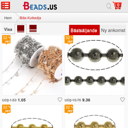
0
Hem
Blås Kulkedja
Visa
Bästsäljande
Ny ankomst
32
32
1.05
9.36
US$ 1.53
US$ 13.75
32
32