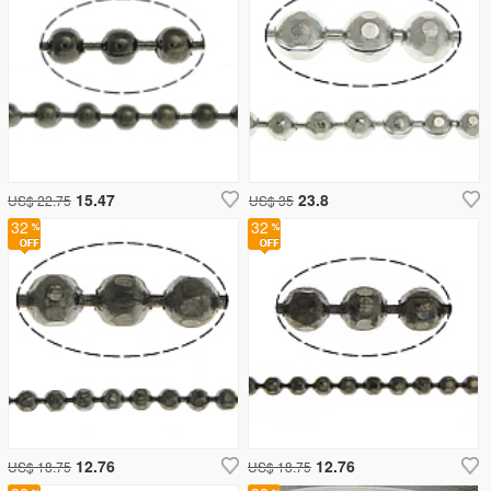
15.47
23.8
US$ 22.75
US$ 35
32
32
12.76
12.76
US$ 18.75
US$ 18.75