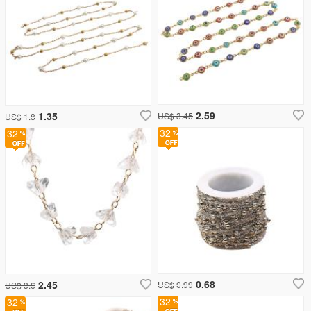
2.59
1.35
US$ 3.45
US$ 1.8
32
32
0.68
2.45
US$ 0.99
US$ 3.6
32
32