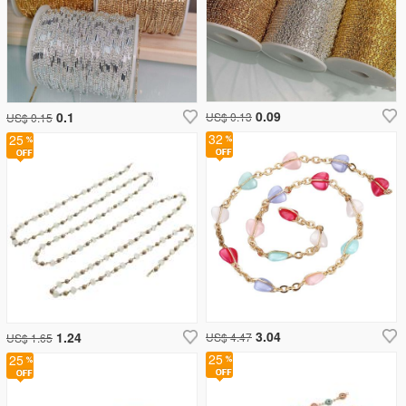
0.09
0.1
US$ 0.13
US$ 0.15
32
25
3.04
1.24
US$ 4.47
US$ 1.65
25
25