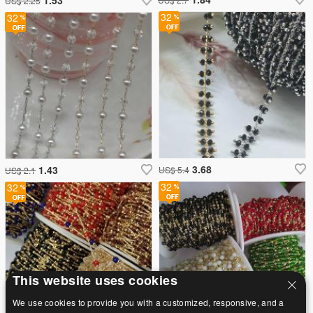
US$ 2.25
32
32
3.68
1.43
US$ 5.4
US$ 2.1
32
32
This website uses cookies
We use cookies to provide you with a customized, responsive, and a