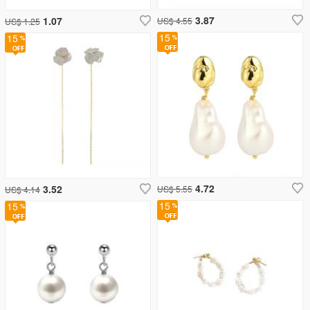
3.87
1.07
US$ 4.55
US$ 1.25
15
15
4.72
3.52
US$ 5.55
US$ 4.14
15
15