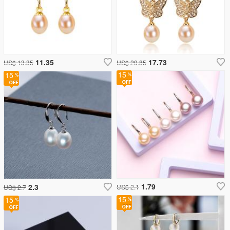
11.35
17.73
US$ 13.35
US$ 20.85
15
15
1.79
2.3
US$ 2.1
US$ 2.7
15
15