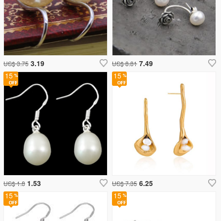
3.19
7.49
US$ 3.75
US$ 8.81
15
15
1.53
6.25
US$ 1.8
US$ 7.35
15
15