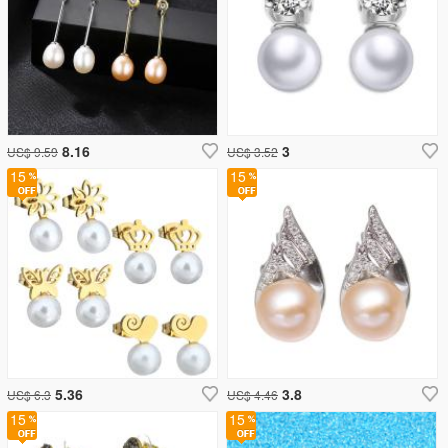
8.16
3
US$ 9.59
US$ 3.52
15
15
5.36
3.8
US$ 6.3
US$ 4.46
15
15