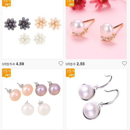
15
15
4.59
2.55
US$ 5.4
US$ 3
15
15