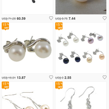
60.59
7.44
US$ 71.28
US$ 8.75
15
15
13.87
2.55
US$ 16.31
US$ 3
15
15