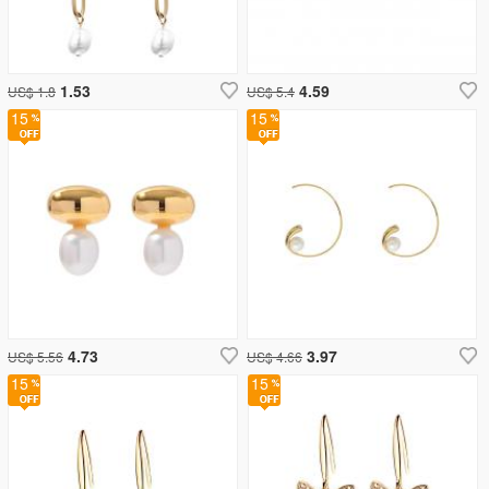
1.53
4.59
US$ 1.8
US$ 5.4
15
15
4.73
3.97
US$ 5.56
US$ 4.66
15
15