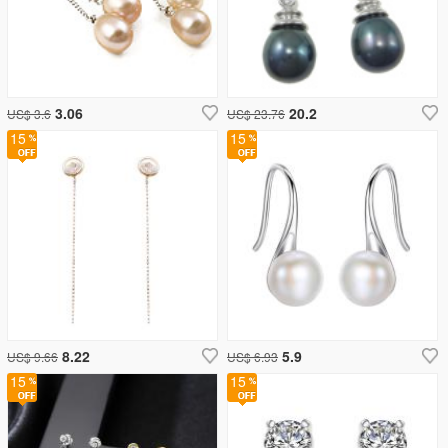
3.06
20.2
US$ 3.6
US$ 23.76
15
15
8.22
5.9
US$ 9.66
US$ 6.93
15
15