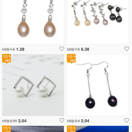
1.28
6.38
US$ 1.5
US$ 7.5
15
15
2.04
2.04
US$ 2.39
US$ 2.4
15
15