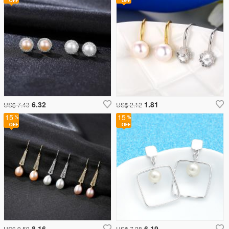
6.32
1.81
US$ 7.43
US$ 2.12
15
15
8.16
6.19
US$ 9.59
US$ 7.28