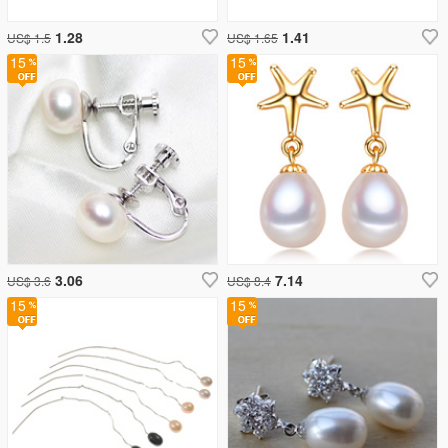
1.28
1.41
US$ 1.5
US$ 1.65
15
15
3.06
7.14
US$ 3.6
US$ 8.4
15
15