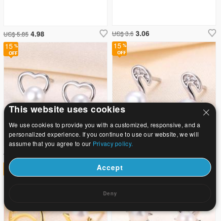
3.06
4.98
US$ 3.6
US$ 5.85
15
15
This website uses cookies
We use cookies to provide you with a customized, responsive, and a
personalized experience. If you continue to use our website, we will
assume that you agree to our
Privacy policy.
2.73
2.81
US$ 3.21
US$ 3.3
15
15
Accept
Deny