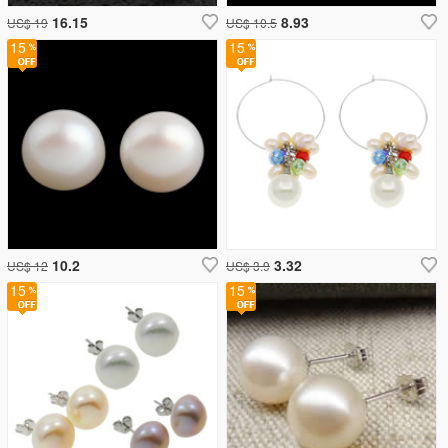
16.15
8.93
US$ 19
US$ 10.5
15
15
10.2
3.32
US$ 12
US$ 3.9
15
15