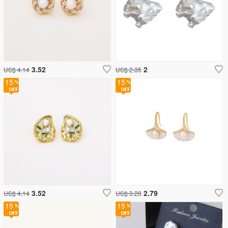
3.52
2
US$ 4.14
US$ 2.35
15
15
3.52
2.79
US$ 4.14
US$ 3.28
15
15