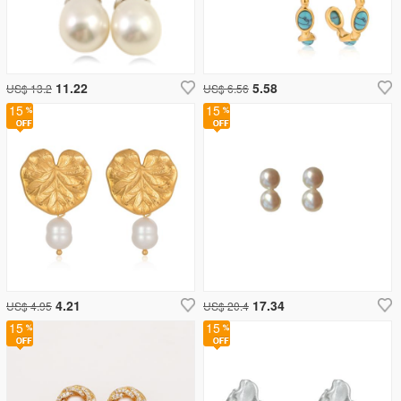
11.22
5.58
US$ 13.2
US$ 6.56
15
15
4.21
17.34
US$ 4.95
US$ 20.4
15
15