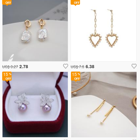
2.78
6.38
US$ 3.27
US$ 7.5
15
15