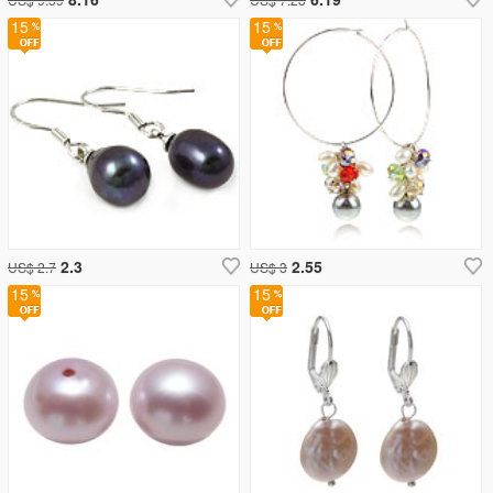
15
15
2.3
2.55
US$ 2.7
US$ 3
15
15