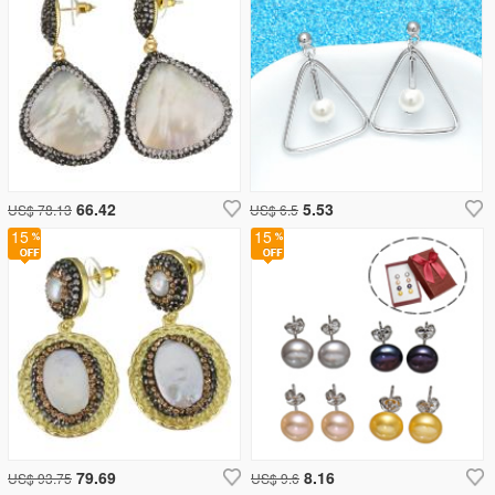
66.42
5.53
US$ 78.13
US$ 6.5
15
15
79.69
8.16
US$ 93.75
US$ 9.6