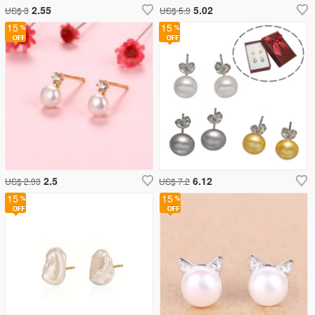
2.55
5.02
US$ 3
US$ 5.9
15
15
2.5
6.12
US$ 2.93
US$ 7.2
15
15