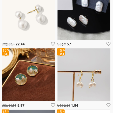
22.44
5.1
US$ 26.4
US$ 6
15
15
8.97
1.84
US$ 10.55
US$ 2.16
15
15