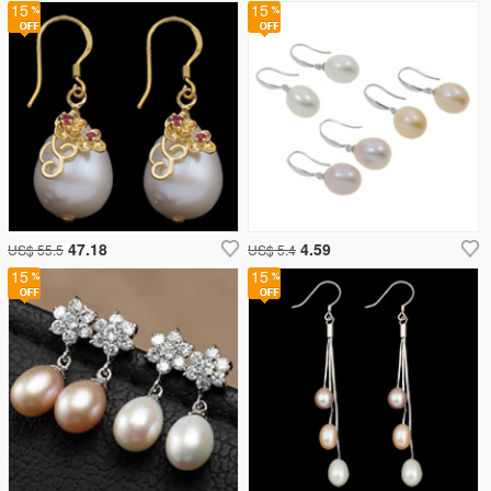
15
15
47.18
4.59
US$ 55.5
US$ 5.4
15
15