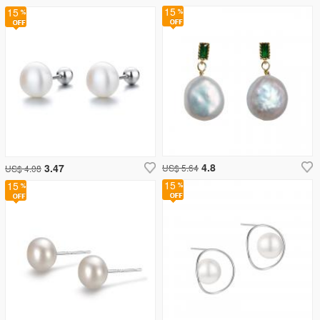
15
15
4.8
3.47
US$ 5.64
US$ 4.08
15
15