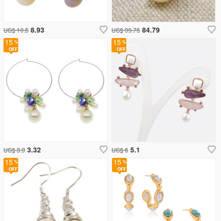
8.93
84.79
US$ 10.5
US$ 99.75
15
15
3.32
5.1
US$ 3.9
US$ 6
15
15