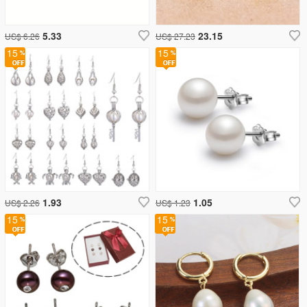
5.33
23.15
US$ 6.26
US$ 27.23
15
15
1.93
1.05
US$ 2.26
US$ 1.23
15
15