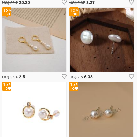
25.25
2.27
US$ 29.7
US$ 2.67
15
15
2.5
6.38
US$ 2.94
US$ 7.5
15
15