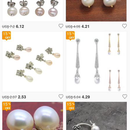
6.12
4.21
US$ 7.2
US$ 4.95
15
15
2.53
4.29
US$ 2.97
US$ 5.04
15
15