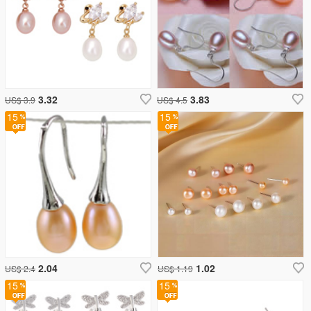
3.32
3.83
US$ 3.9
US$ 4.5
15
15
2.04
1.02
US$ 2.4
US$ 1.19
15
15