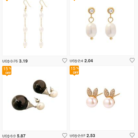
2.04
3.19
US$ 2.4
US$ 3.75
15
15
2.53
5.87
US$ 2.97
US$ 6.9