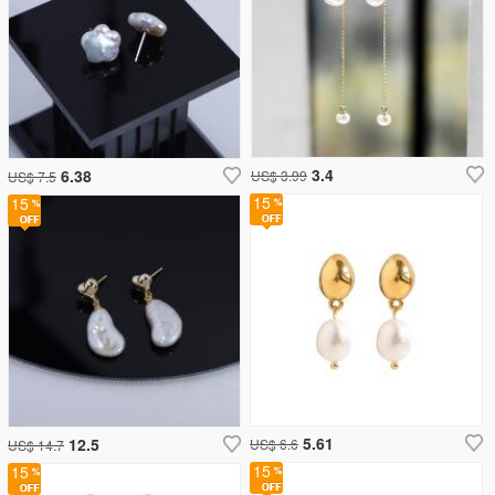
3.4
6.38
US$ 3.99
US$ 7.5
15
15
5.61
12.5
US$ 6.6
US$ 14.7
15
15