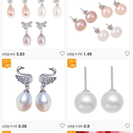
3.83
1.49
US$ 4.5
US$ 1.75
15
15
6.08
0.9
US$ 7.15
US$ 1.05