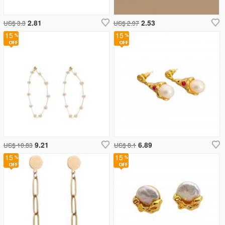
2.81
2.53
US$ 3.3
US$ 2.97
15
15
9.21
6.89
US$ 10.83
US$ 8.1
15
15