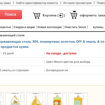
|
|
|
аш заказ
Найти идентификатор клиента
История просмотров
Помо
Корзина (
)
оформить зака
жерелья
Скидки и акции
Новая коллекция
Очистить Stock
купоны
ржавеющей стали
ржавеющая сталь 304, плакирован золотом, DIY & эмаль & со
 продается сумка
7 - 15 дней
На складе - доступно
Цвет:
Много цветов для выбора
Y,эмаль,со стразами
Безвредные:
не