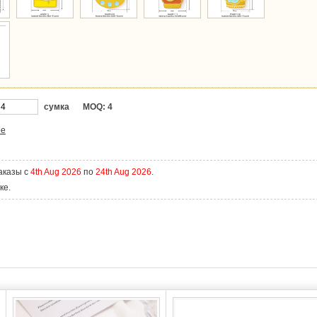
сумка
MOQ:
4
ое
аказы с
4th Aug 2026
по
24th Aug 2026
.
ке.