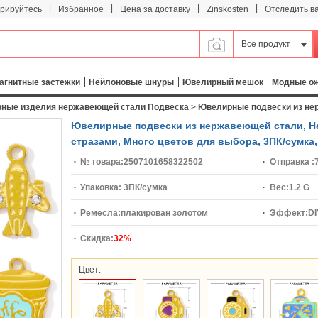
|
|
|
|
трируйтесь
Избранное
Цена за доставку
Zinskosten
Отследить в
Все продукт
агнитные застежки
Нейлоновые шнуры
Ювелирный мешок
Модные о
ные изделия нержавеющей стали Подвеска
>
Ювелирные подвески из не
Ювелирные подвески из нержавеющей стали, Не
стразами, Много цветов для выбора, 3ПК/сумка,
№ товара:
2507101658322502
Отправка :
Упаковка:
3ПК/сумка
Вес:
1.2 G
Ремесла:
плакирован золотом
Эффект:
DI
Скидка:
32%
Цвет: