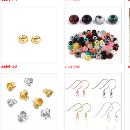
undefined
undefined
u
undefined
undefined
u