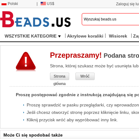
Polski
|
US$
Zaloguj się lu
WSZYSTKIE KATEGORIE
Akrylowe koraliki
Wisiorek
Za
Przepraszamy!
Podana stron
Strona, której szukasz może być usunięta lub
Strona
Wróć
główna
Proszę postępować zgodnie z instrukcją znajdującą się po
Proszę sprawdzić w pasku przeglądarki, czy wprowadzony
Jeśli chcesz otworzyć stronę poprzez kliknięcie linku, sko
Kliknij przycisk wróć aby wypróbować inny link.
Może Ci się spodobać także