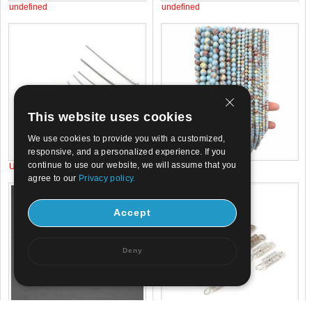
undefined
undefined
This website uses cookies
We use cookies to provide you with a customized,
responsive, and a personalized experience. If you
continue to use our website, we will assume that you
US$ 0.02
US$ 0.82
agree to our
Privacy policy.
Accept
Deny