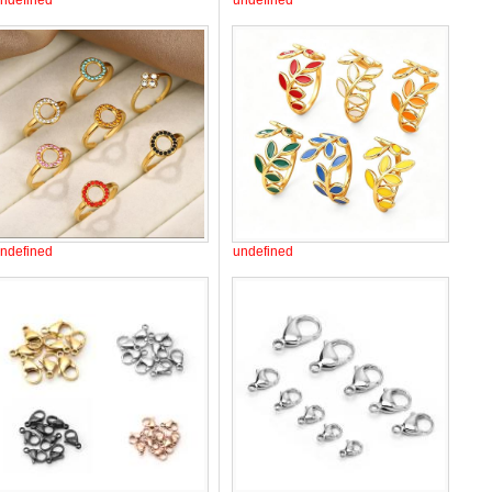
ndefined
undefined
ndefined
undefined