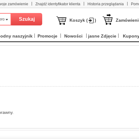
|
|
|
woje zamówienie
Znajdź identyfikator klienta
Historia przeglądania
Pom
produktów
Koszyk (
)
Zamówieni
odny naszyjnik
Promocje
Nowości
jasne Zdjęcie
Kupon
oprawny.