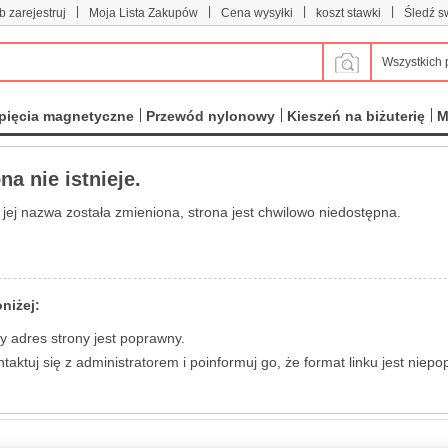
|
|
|
|
b zarejestruj
Moja Lista Zakupów
Cena wysyłki
koszt stawki
Śledź s
Wszystkich 
pięcia magnetyczne
Przewód nylonowy
Kieszeń na biżuterię
M
a nie istnieje.
 jej nazwa została zmieniona, strona jest chwilowo niedostępna.
niżej:
 adres strony jest poprawny.
ntaktuj się z administratorem i poinformuj go, że format linku jest niep