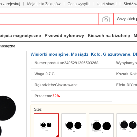
|
|
|
|
b zarejestruj
Moja Lista Zakupów
Cena wysyłki
koszt stawki
Śledź s
Wszystkich 
pięcia magnetyczne
Przewód nylonowy
Kieszeń na biżuterię
M
 mosiężne
Wisiorki mosiężne, Mosiądz, Koło, Glazurowane, DI
Numer produktu:
2405291206503268
Wysyłamy w
Waga:
0.7 G
Kształt:
Koł
Rękodzieło:
Glazurowane
Efekt:
DIY,r
Przecena:
32%
Size: