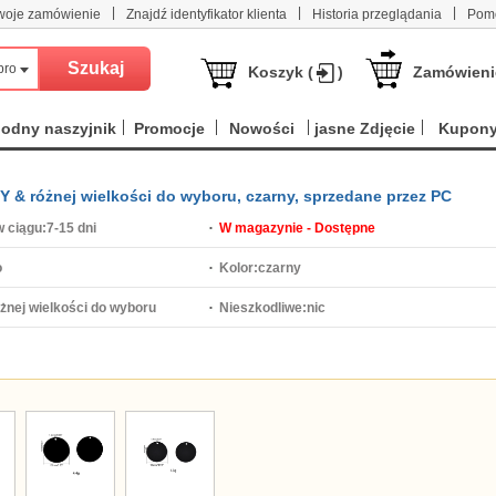
|
|
|
woje zamówienie
Znajdź identyfikator klienta
Historia przeglądania
Pom
produktów
Koszyk (
)
Zamówieni
odny naszyjnik
Promocje
Nowości
jasne Zdjęcie
Kupon
Y & różnej wielkości do wyboru, czarny, sprzedane przez PC
 ciągu:
7-15 dni
W magazynie - Dostępne
o
Kolor:
czarny
óżnej wielkości do wyboru
Nieszkodliwe:
nic