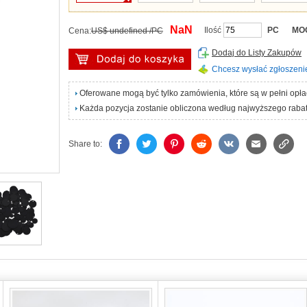
NaN
Ilość
PC
MO
Cena:
US$ undefined /PC
Dodaj do Listy Zakupów
Chcesz wysłać zgłoszeni
Oferowane mogą być tylko zamówienia, które są w pełni opł
Każda pozycja zostanie obliczona według najwyższego rabat
Share to: