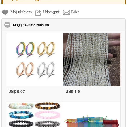
Mój ulubiony
Udostępnij
Bilet
click to collapse contents
Mogą również Państwo
US$ 0.07
US$ 1.9