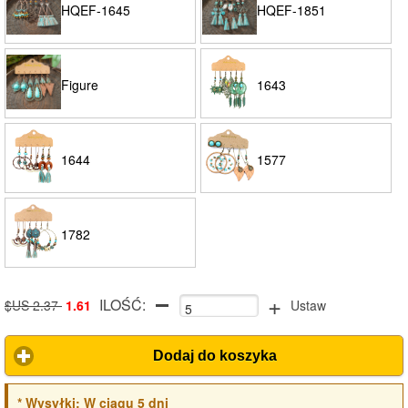
HQEF-1645
HQEF-1851
Figure
1643
1644
1577
1782
+
ILOŚĆ:
$US 2.37
1.61
Ustaw
Dodaj do koszyka
*
Wysyłki:
W ciągu 5 dni