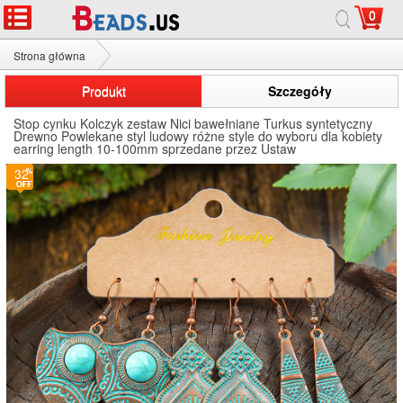
0
Strona główna
Kolczyki ze stopów cynku
Produkt
Szczegóły
Stop cynku Kolczyk zestaw Nici bawełniane Turkus syntetyczny
Drewno Powlekane styl ludowy różne style do wyboru dla kobiety
earring length 10-100mm sprzedane przez Ustaw
32