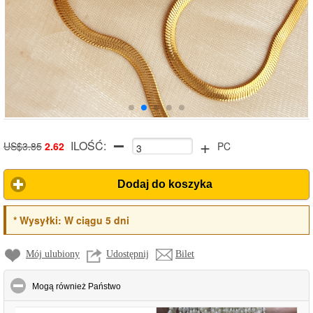
+
ILOŚĆ:
US$3.85
2.62
PC
Dodaj do koszyka
*
Wysyłki:
W ciągu 5 dni
Mój ulubiony
Udostępnij
Bilet
click to collapse contents
Mogą również Państwo