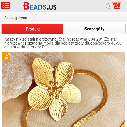
0
Strona główna
Naszyjnik ze stali nierdzewnej
Produkt
Szczegóły
Naszyjnik ze stali nierdzewnej Stal nierdzewna 304 201 Ze stali
nierdzewnej biżuteria moda dla kobiety złoty długość:około 45-50
cm sprzedane przez PC
32