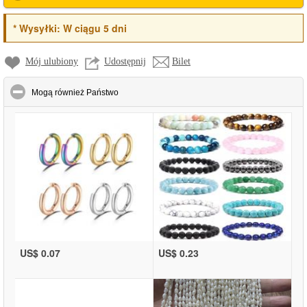
*
Wysyłki:
W ciągu 5 dni
Mój ulubiony
Udostępnij
Bilet
click to collapse contents
Mogą również Państwo
US$ 0.07
US$ 0.23