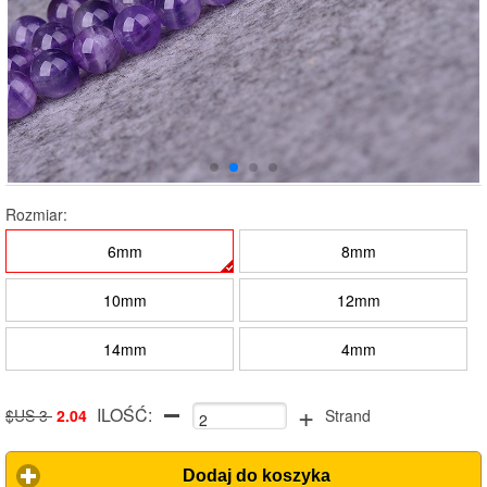
Rozmiar:
6mm
8mm
10mm
12mm
14mm
4mm
+
ILOŚĆ:
$US 3
2.04
Strand
Dodaj do koszyka