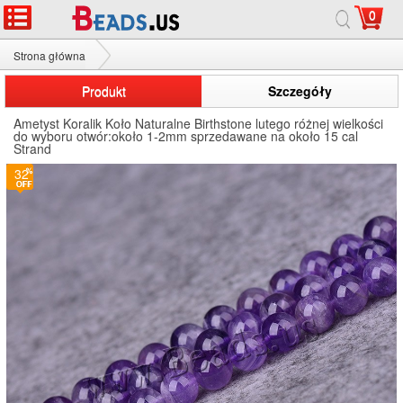
0
Strona główna
Naturalnych Koraliki ametyst
Produkt
Szczegóły
Ametyst Koralik Koło Naturalne Birthstone lutego różnej wielkości
do wyboru otwór:około 1-2mm sprzedawane na około 15 cal
Strand
32
3