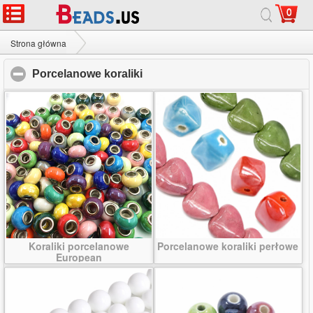
0
Strona główna
|
O
|
Skontaktuj się z nami
|
Witryny
© 2026 Droga Mleczna biżuteria Ltd. Wszystkie prawa zastrzeżone.
Strona główna
Porcelanowe koraliki
Porcelanowe koraliki
click to collapse contents
Koraliki porcelanowe
Porcelanowe koraliki perłowe
European