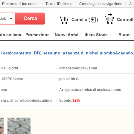
|
|
|
Rintraccia il tuo ordine
Trova l'ID cliente
Cronologia di navigazione
Ai
dotti
Carrello (
)
Controll
da collana
Promozione
Nuovi Arrivi
libera Stock
Buoni
ce di essiccamento, DIY, nessuno, assenza di nichel,piombo&cadmio
7-15 giorni
dimensione:
29x21mm
:
100PC/borsa
peso:
100 G
suno
Artigianato:
vernice di essiccamento
enza di nichel,piombo&cadmio
Sconto:
32%