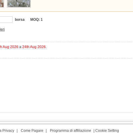
borsa
MOQ:
1
deri
th Aug 2026
a
24th Aug 2026
.
a Privacy
|
Come Pagare
|
Programma di affiliazione
|
Cookie Setting