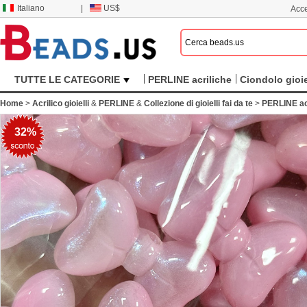
Italiano
|
US$
Acce
TUTTE LE CATEGORIE
PERLINE acriliche
Ciondolo gioie
Home
>
Acrilico gioielli
&
PERLINE
&
Collezione di gioielli fai da te
>
PERLINE ac
32%