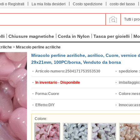
|
|
|
|
di o Registrati
La mia lista desideri
Costo spedizione
costo del tasso
Tutti i pro
lli
Chiusure magnetiche
Corda in Nylon
Tasca per gioielli
Mo
riliche
>
Miracolo perline acriliche
Miracolo perline acriliche, acrilico, Cuore, verni
29x21mm, 100PC/borsa, Venduto da borsa
Articolo numero:
2504171753553530
spedizione :
In inventario - Disponibile
imballaggio
Forma:
Cuore
Colore:
nes
Effetto:
DIY
Innocuo:
ass
Colore: