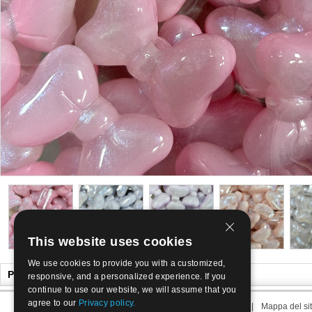
This website uses cookies
We use cookies to provide you with a customized,
Potrebbe anche piacerti
responsive, and a personalized experience. If you
continue to use our website, we will assume that you
agree to our
Privacy policy.
Riguardo noi
|
Contattaci
|
Le nostre Condizioni
|
Mappa del si