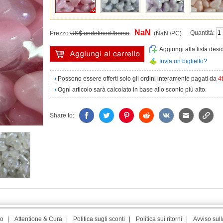
NaN
Quantità:
Prezzo:
US$ undefined /borsa
(NaN /PC)
Aggiungi alla lista desi
Invia un biglietto?
Possono essere offerti solo gli ordini interamente pagati da
4
Ogni articolo sarà calcolato in base allo sconto più alto.
Share to:
to
|
Attentione & Cura
|
Politica sugli sconti
|
Politica sui ritorni
|
Avviso sull