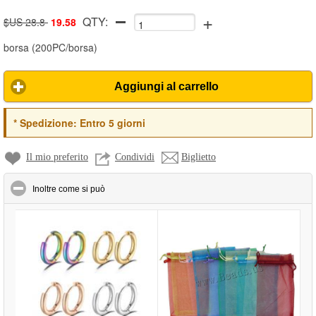
+
QTY:
$US 28.8
19.58
borsa
(
200PC/borsa
)
Aggiungi al carrello
*
Spedizione:
Entro 5 giorni
Il mio preferito
Condividi
Biglietto
click to collapse contents
Inoltre come si può