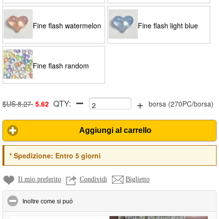
Fine flash watermelon
Fine flash light blue
red
Fine flash random
+
QTY:
color mixing
$US 8.27
5.62
borsa
(
270PC/borsa
)
Aggiungi al carrello
*
Spedizione:
Entro 5 giorni
Il mio preferito
Condividi
Biglietto
click to collapse contents
Inoltre come si può