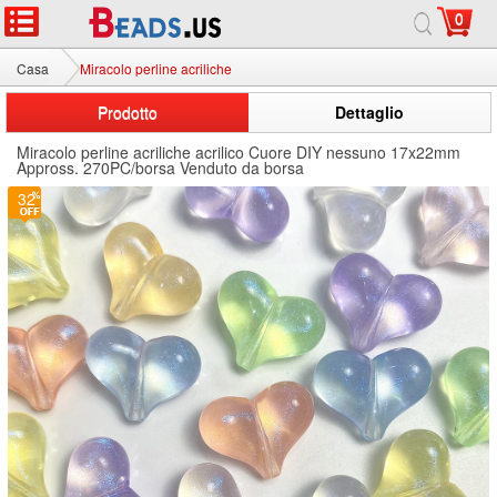
0
Casa
Miracolo perline acriliche
Prodotto
Dettaglio
Miracolo perline acriliche acrilico Cuore DIY nessuno 17x22mm
Appross. 270PC/borsa Venduto da borsa
32