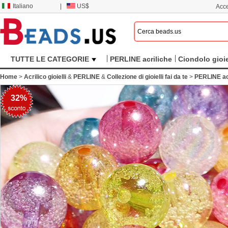
Italiano
|
US$
Acce
TUTTE LE CATEGORIE
PERLINE acriliche
Ciondolo gioie
Home
>
Acrilico gioielli
&
PERLINE
&
Collezione di gioielli fai da te
>
PERLINE ac
32%