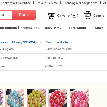
|
|
|
Rintraccia il tuo ordine
Trova l'ID cliente
Cronologia di navigazione
Ai
dotti
Carrello (
)
Controll
da collana
Promozione
Nuovi Arrivi
libera Stock
Buoni
, nessuno, 14mm, 330PC/borsa, Venduto da borsa
7-15 giorni
dimensione:
14mm
:
330PC/borsa
peso:
500 G
suno
Effetto:
DIY
%