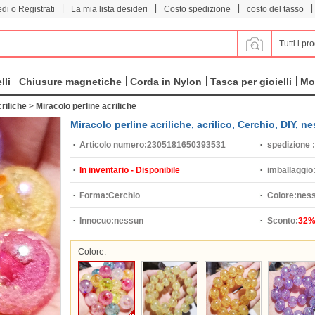
|
|
|
|
di o Registrati
La mia lista desideri
Costo spedizione
costo del tasso
Tutti i pro
lli
Chiusure magnetiche
Corda in Nylon
Tasca per gioielli
Mo
riliche
>
Miracolo perline acriliche
Miracolo perline acriliche, acrilico, Cerchio, DIY
Articolo numero:
2305181650393531
spedizione :
In inventario - Disponibile
imballaggio
Forma:
Cerchio
Colore:
nes
Innocuo:
nessun
Sconto:
32
Colore: