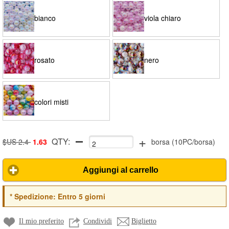
bianco
viola chiaro
rosato
nero
colori misti
+
QTY:
$US 2.4
1.63
borsa
(
10PC/borsa
)
Aggiungi al carrello
*
Spedizione:
Entro 5 giorni
Il mio preferito
Condividi
Biglietto