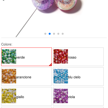
Colore:
verde
rosso
arancione
blu cielo
giallo
viola