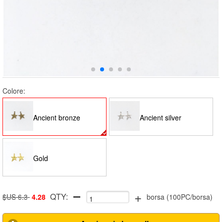
Colore:
Ancient bronze
Ancient silver
Gold
+
QTY:
$US 6.3
4.28
borsa
(
100PC/borsa
)