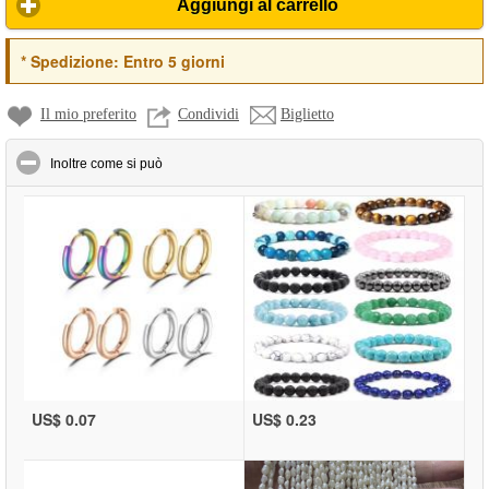
Aggiungi al carrello
*
Spedizione:
Entro 5 giorni
Il mio preferito
Condividi
Biglietto
click to collapse contents
Inoltre come si può
US$ 0.07
US$ 0.23