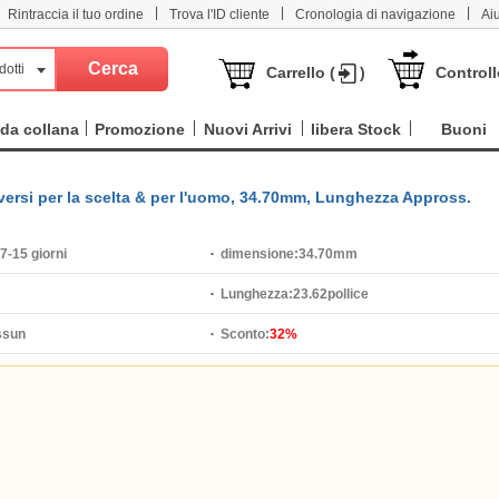
|
|
|
Rintraccia il tuo ordine
Trova l'ID cliente
Cronologia di navigazione
Ai
dotti
Carrello (
)
Controll
da collana
Promozione
Nuovi Arrivi
libera Stock
Buoni
 diversi per la scelta & per l'uomo, 34.70mm, Lunghezza Appross.
7-15 giorni
dimensione:
34.70mm
Lunghezza:
23.62pollice
ssun
Sconto:
32%