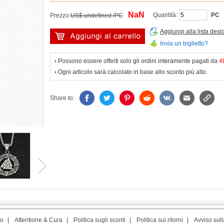
NaN
Quantità:
PC
Prezzo:
US$ undefined /PC
Aggiungi alla lista desi
Invia un biglietto?
Possono essere offerti solo gli ordini interamente pagati da
4
Ogni articolo sarà calcolato in base allo sconto più alto.
Share to:
to
|
Attentione & Cura
|
Politica sugli sconti
|
Politica sui ritorni
|
Avviso sull