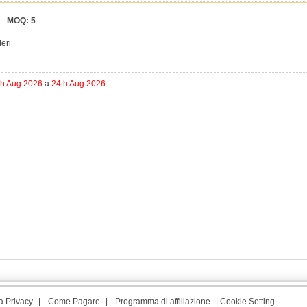
MOQ:
5
deri
th Aug 2026
a
24th Aug 2026
.
a Privacy
|
Come Pagare
|
Programma di affiliazione
|
Cookie Setting