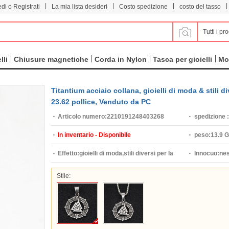
|
|
|
|
di o Registrati
La mia lista desideri
Costo spedizione
costo del tasso
Tutti i pro
lli
Chiusure magnetiche
Corda in Nylon
Tasca per gioielli
Mo
Titantium acciaio collana, gioielli di moda & stili
23.62 pollice, Venduto da PC
Articolo numero:
2210191248403268
spedizione :
In inventario - Disponibile
peso:
13.9 G
Effetto:
gioielli di moda,stili diversi per la
Innocuo:
ne
scelta,per l'uomo
Stile: