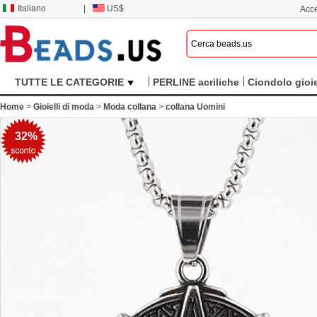
Italiano
|
US$
Acce
TUTTE LE CATEGORIE
PERLINE acriliche
Ciondolo gioie
Home
>
Gioielli di moda
>
Moda collana
>
collana Uomini
32%