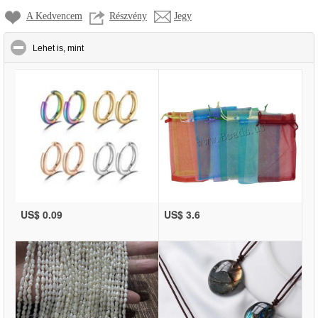
A Kedvencem
Részvény
Jegy
click to collapse contents
Lehet is, mint
US$ 0.09
US$ 3.6