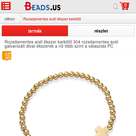
0
otthon
Rozsdamentes acél ékszer karkötő
termék
részlet
Rozsdamentes acél ékszer karkötő 304 rozsdamentes acél
galvanizált divat ékszerek a nő több színt a választás PC
32