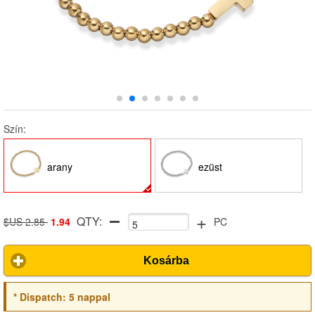
Szín:
arany
ezüst
+
QTY:
$US 2.85
1.94
PC
Kosárba
*
Dispatch:
5 nappal