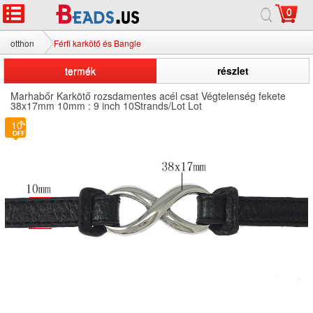
0
otthon
Férfi karkötő és Bangle
termék
részlet
Marhabőr Karkötő rozsdamentes acél csat Végtelenség fekete
38x17mm 10mm : 9 inch 10Strands/Lot Lot
10