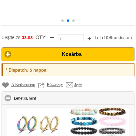
+
QTY:
US$36.75
33.08
Lot
(
10Strands/Lot
)
Kosárba
*
Dispatch:
5 nappal
A Kedvencem
Részvény
Jegy
click to collapse contents
Lehet is, mint