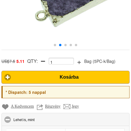
+
QTY:
US$7.5
5.11
Bag
(
5PC-k/Bag
)
Kosárba
*
Dispatch:
5 nappal
A Kedvencem
Részvény
Jegy
click to collapse contents
Lehet is, mint