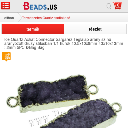
0
otthon
Természetes Quartz csatlakozó
termék
részlet
Ice Quartz Achát Connector Sárgaréz Téglalap arany színű
aranyozott druzy stílusban 1/1 hurok 40.5x10x9mm-43x10x13mm
: 2mm 5PC-k/Bag Bag
32