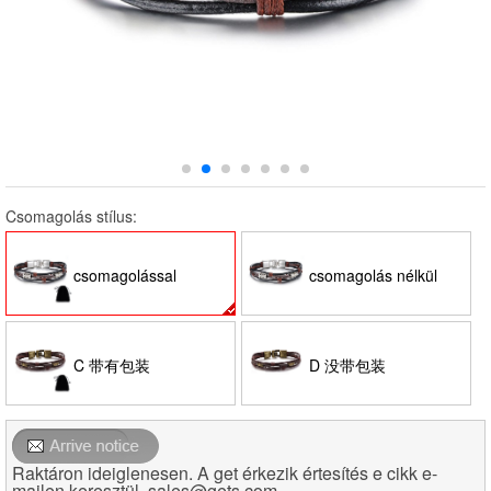
Csomagolás stílus:
csomagolással
csomagolás nélkül
C 带有包装
D 没带包装
Raktáron ideiglenesen. A get érkezik értesítés e cikk e-
mailen keresztül. sales@gets.com