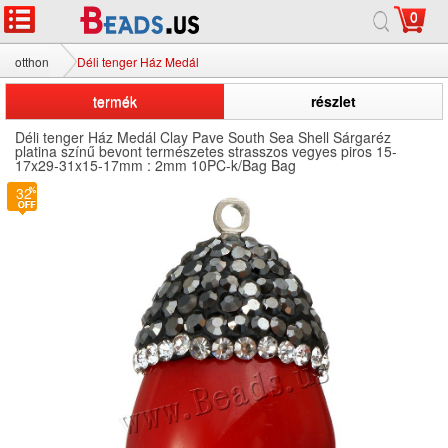
0
otthon
Déli tenger Ház Medál
termék
részlet
Déli tenger Ház Medál Clay Pave South Sea Shell Sárgaréz
platina színű bevont természetes strasszos vegyes piros 15-
17x29-31x15-17mm : 2mm 10PC-k/Bag Bag
32