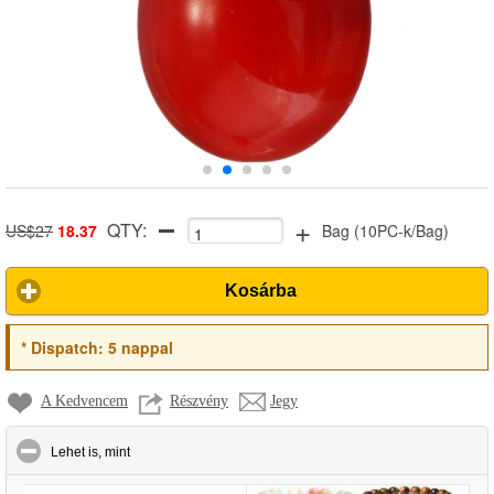
+
QTY:
US$27
18.37
Bag
(
10PC-k/Bag
)
Kosárba
*
Dispatch:
5 nappal
A Kedvencem
Részvény
Jegy
click to collapse contents
Lehet is, mint