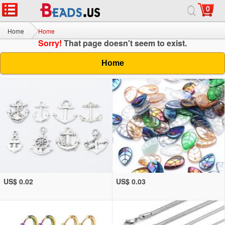
0
Home
Home
Sorry!
That page doesn't seem to exist.
Home
US$ 0.02
US$ 0.03