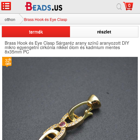
0
otthon
Brass Hook és Eye Clasp
termék
részlet
Brass Hook és Eye Clasp Sárgaréz arany színű aranyozott DIY
mikro egyengetni cirkónia nikkel ólom és kadmium mentes
8x35mm PC
32