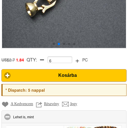
+
QTY:
US$2.7
1.84
PC
Kosárba
*
Dispatch:
5 nappal
A Kedvencem
Részvény
Jegy
click to collapse contents
Lehet is, mint