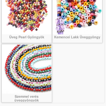
Üveg Pearl Gyöngyök
Kemencei Lakk Üveggyöngy
Szemmel verés
üveggyöngyök