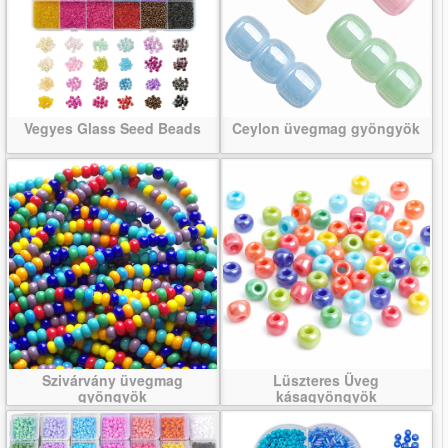
Vegyes Glass Seed Beads
Ceylon üvegmag gyöngyök
Szivárvány üvegmag
Lüszteres Üveg
gyöngyök
kásagyöngyök