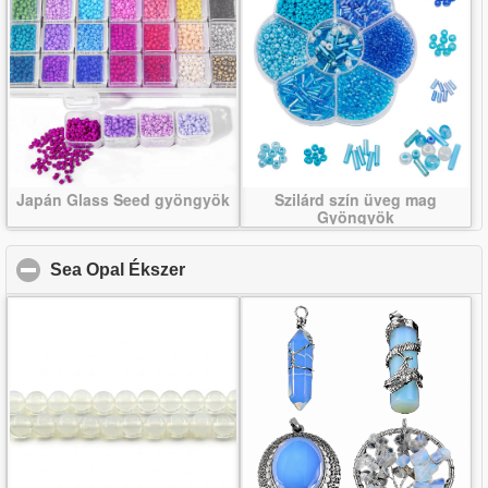
Japán Glass Seed gyöngyök
Szilárd szín üveg mag
Gyöngyök
Sea Opal Ékszer
click to collapse contents