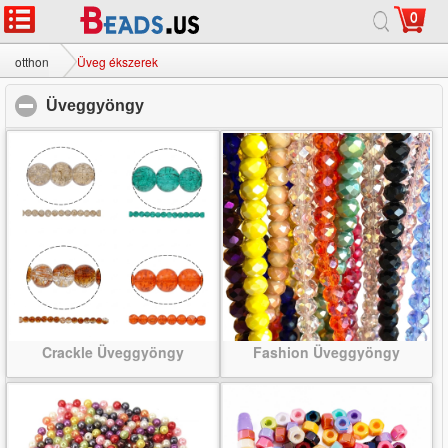
0
otthon
|
körülbelül
|
Lépjen kapcsolatba velünk
|
teljes oldal
© 2026 Milky Way Ékszer Ltd. Minden jog fenntartva.
otthon
Üveg ékszerek
Üveggyöngy
click to collapse contents
Crackle Üveggyöngy
Fashion Üveggyöngy