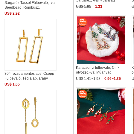
Sárgaréz, -val Műanyag
S
Sárgaréz Tassel Fülbevaló, -val
US$ 1.95
1.33
U
Seedbead, Rombusz,
US$ 2.92
32
Karácsonyi fülbevaló, Cink
K
ötvözet, -val Műanyag
ö
304 rozsdamentes acél Csepp
Fülbevaló, Téglalap, arany
US$ 1.41~1.98
0.96~1.35
U
US$ 1.05
32