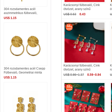
Karácsonyi fülbevaló, Cink
K
ötvözet, arany színű
ö
304 rozsdamentes acél
aszimmetrikus fülbevaló,
US$ 0.63
0.43
U
US$ 1.15
32
Karácsonyi fülbevaló, Cink
K
304 rozsdamentes acél Csepp
ötvözet, arany színű
r
Fülbevaló, Geometriai minta
US$ 0.86~1.37
0.59~0.94
U
US$ 1.15
32