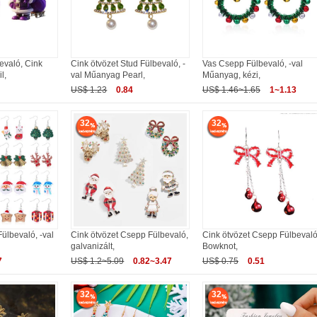
evaló, Cink
Cink ötvözet Stud Fülbevaló, -
Vas Csepp Fülbevaló, -val
l,
val Műanyag Pearl,
Műanyag, kézi,
US$ 1.23
0.84
US$ 1.46~1.65
1~1.13
32
32
ülbevaló, -val
Cink ötvözet Csepp Fülbevaló,
Cink ötvözet Csepp Fülbevaló
galvanizált,
Bowknot,
7
US$ 1.2~5.09
0.82~3.47
US$ 0.75
0.51
32
32