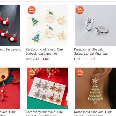
32
32
sepp Fülbevaló,
Karácsonyi fülbevaló, Cink
Karácsonyi fülbevaló,
ötvözet, rozsdamentes
Sárgaréz, -val Műanyag
US$ 2.43
1.66
US$ 1.02
0.7
32
32
evaló, Cink
Karácsonyi fülbevaló, Cink
Karácsonyi fülbevaló, Cink