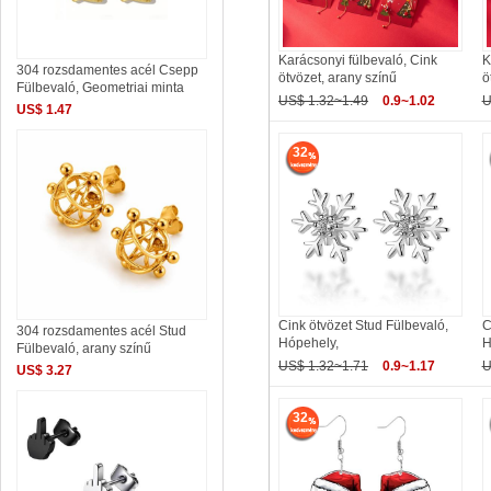
Karácsonyi fülbevaló, Cink
K
304 rozsdamentes acél Csepp
ötvözet, arany színű
ö
Fülbevaló, Geometriai minta
US$ 1.32~1.49
0.9~1.02
U
US$ 1.47
32
Cink ötvözet Stud Fülbevaló,
C
304 rozsdamentes acél Stud
Hópehely,
H
Fülbevaló, arany színű
US$ 1.32~1.71
0.9~1.17
U
US$ 3.27
32