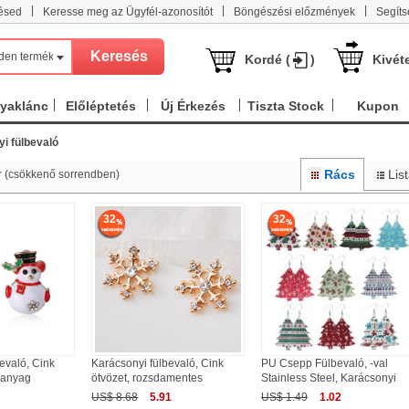
|
|
|
ésed
Keresse meg az Ügyfél-azonosítót
Böngészési előzmények
Segíts
den termék
Kordé (
)
Kivét
nyaklánc
Előléptetés
Új Érkezés
Tiszta Stock
Kupon
i fülbevaló
Rács
Lis
r (csökkenő sorrendben)
32
32
evaló, Cink
Karácsonyi fülbevaló, Cink
PU Csepp Fülbevaló, -val
űanyag
ötvözet, rozsdamentes
Stainless Steel, Karácsonyi
US$ 8.68
5.91
US$ 1.49
1.02