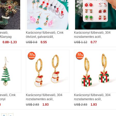
evaló,
Karácsonyi fülbevaló, Cink
Karácsonyi fülbevaló, 304
 Műanyag
ötvözet, galvanizált,
rozsdamentes acél,
0.88~1.33
US$ 0.8
0.55
US$ 1.12
0.77
32
32
evaló, Cink
Karácsonyi fülbevaló, 304
Karácsonyi fülbevaló, 304
onyi
rozsdamentes acél,
rozsdamentes acél,
3
US$ 2.83
1.93
US$ 2.83
1.93