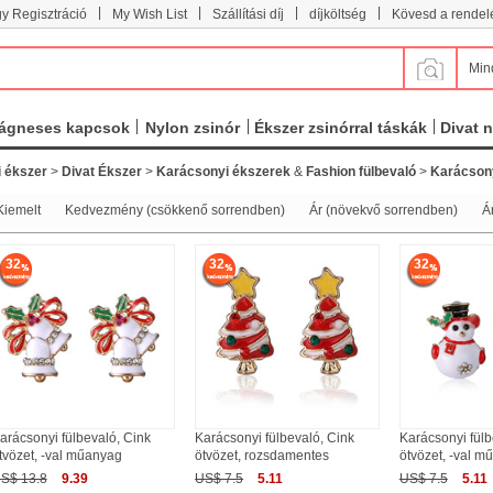
|
|
|
|
y Regisztráció
My Wish List
Szállítási díj
díjköltség
Kövesd a rendel
Min
ágneses kapcsok
Nylon zsinór
Ékszer zsinórral táskák
Divat 
 ékszer
>
Divat Ékszer
>
Karácsonyi ékszerek
&
Fashion fülbevaló
>
Karácsony
Kiemelt
Kedvezmény (csökkenő sorrendben)
Ár (növekvő sorrendben)
Á
32
32
32
arácsonyi fülbevaló, Cink
Karácsonyi fülbevaló, Cink
Karácsonyi fülb
tvözet, -val műanyag
ötvözet, rozsdamentes
ötvözet, -val m
S$ 13.8
9.39
US$ 7.5
5.11
US$ 7.5
5.11