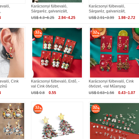
evaló,
Karácsonyi fülbevaló,
Karácsonyi fülbevaló,
,
Sárgaréz, galvanizált,
Sárgaréz, galvanizált,
4
US$ 4.3~6.25
2.94~4.25
US$ 2.91~3.99
1.98~2.72
32
32
evaló, Cink
Karácsonyi fülbevaló, Erdő, -
Karácsonyi fülbevaló, Cink
színű
val Cink ötvözet,
ötvözet, -val Műanyag
4
US$ 0.8
0.55
US$ 0.63~1.56
0.43~1.07
32
32