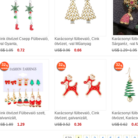
ink ötvözet Csepp Fülbevaló,
Karácsonyi fülbevaló, Cink
Karácsonyi fülb
val Gyanta,
ötvözet, -val Műanyag
Sárgaréz, -val
S$ 1.05
0.72
US$ 0.96
0.66
US$ 1.29~1.95
32
32
32
ink ötvözet Fülbevaló szett,
Karácsonyi fülbevaló, Cink
Karácsonyi fülb
alvanizált,
ötvözet, galvanizált,
ötvözet, Karács
S$ 1.89
1.29
US$ 0.52
0.36
US$ 0.62
0.4