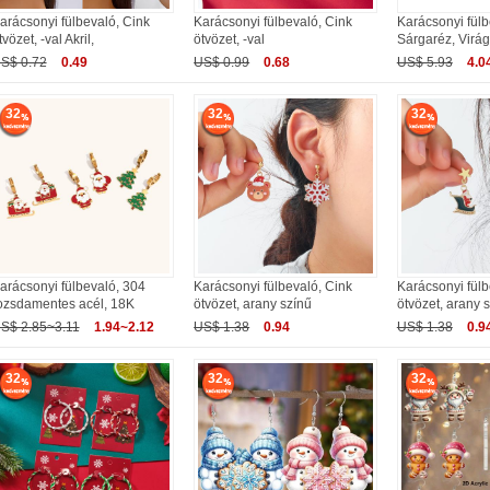
arácsonyi fülbevaló, Cink
Karácsonyi fülbevaló, Cink
Karácsonyi fülb
tvözet, -val Akril,
ötvözet, -val
Sárgaréz, Virág
S$ 0.72
0.49
US$ 0.99
0.68
US$ 5.93
4.0
32
32
32
arácsonyi fülbevaló, 304
Karácsonyi fülbevaló, Cink
Karácsonyi fülb
ozsdamentes acél, 18K
ötvözet, arany színű
ötvözet, arany 
S$ 2.85~3.11
1.94~2.12
US$ 1.38
0.94
US$ 1.38
0.9
32
32
32