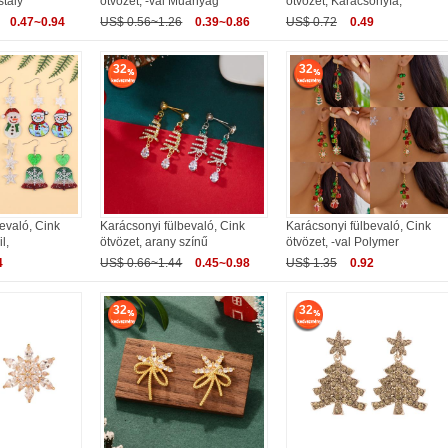
stály
ötvözet, -val Műanyag
ötvözet, Karácsonyfa,
0.47~0.94
US$ 0.56~1.26
0.39~0.86
US$ 0.72
0.49
32
32
evaló, Cink
Karácsonyi fülbevaló, Cink
Karácsonyi fülbevaló, Cink
l,
ötvözet, arany színű
ötvözet, -val Polymer
4
US$ 0.66~1.44
0.45~0.98
US$ 1.35
0.92
32
32