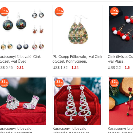
32
32
32
arácsonyi fülbevaló, Cink
PU Csepp Fülbevaló, -val Cink
Cink ötvözet C
tvözet, -val Üveg,
ötvözet, Könnycsepp,
-val Plüss,
S$ 0.45
0.31
US$ 1.82
1.24
US$ 2.2
1.5
32
32
32
arácsonyi fülbevaló,
Karácsonyi fülbevaló,
Karácsonyi fülb