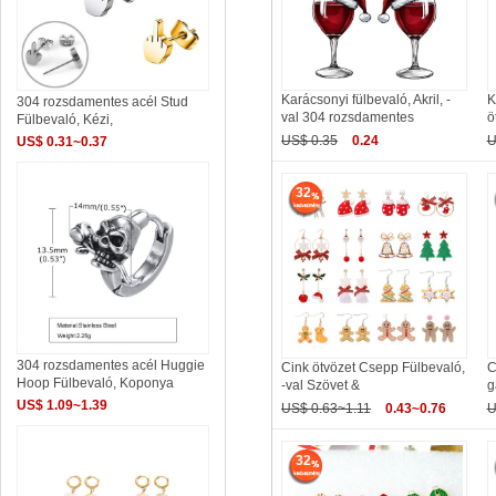
Karácsonyi fülbevaló, Akril, -
K
304 rozsdamentes acél Stud
val 304 rozsdamentes
ö
Fülbevaló, Kézi,
US$ 0.35
0.24
U
US$ 0.31~0.37
32
304 rozsdamentes acél Huggie
Cink ötvözet Csepp Fülbevaló,
C
Hoop Fülbevaló, Koponya
-val Szövet &
g
US$ 1.09~1.39
US$ 0.63~1.11
0.43~0.76
U
32