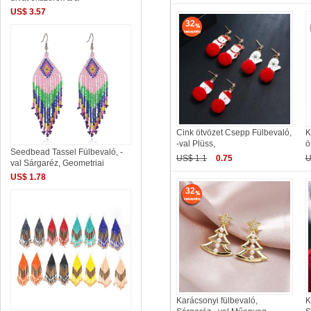
US$ 3.57
32
Cink ötvözet Csepp Fülbevaló,
K
-val Plüss,
ö
Seedbead Tassel Fülbevaló, -
US$ 1.1
0.75
U
val Sárgaréz, Geometriai
US$ 1.78
32
Karácsonyi fülbevaló,
K