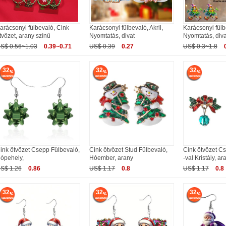
arácsonyi fülbevaló, Cink
Karácsonyi fülbevaló, Akril,
Karácsonyi fülbe
tvözet, arany színű
Nyomtatás, divat
Nyomtatás, diva
S$ 0.56~1.03
0.39~0.71
US$ 0.39
0.27
US$ 0.3~1.8
32
32
32
ink ötvözet Csepp Fülbevaló,
Cink ötvözet Stud Fülbevaló,
Cink ötvözet C
ópehely,
Hóember, arany
-val Kristály, ar
S$ 1.26
0.86
US$ 1.17
0.8
US$ 1.17
0.8
32
32
32