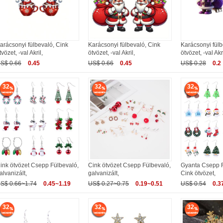
arácsonyi fülbevaló, Cink
Karácsonyi fülbevaló, Cink
Karácsonyi fülb
tvözet, -val Akril,
ötvözet, -val Akril,
ötvözet, -val Akri
S$ 0.66
0.45
US$ 0.66
0.45
US$ 0.28
0.2
32
32
32
ink ötvözet Csepp Fülbevaló,
Cink ötvözet Csepp Fülbevaló,
Gyanta Csepp F
alvanizált,
galvanizált,
Cink ötvözet,
S$ 0.66~1.74
0.45~1.19
US$ 0.27~0.75
0.19~0.51
US$ 0.54
0.3
32
32
32