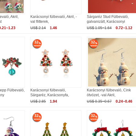
való, Akril,
Karácsonyi fülbevaló, Akril, -
Sárgaréz Stud Fülbevaló,
t
val flitterek,
galvanizált, Karácsonyi
0.21~1.23
US$ 2.14
1.46
US$ 1.05~1.64
0.72~1.12
32
32
sepp Fülbevaló,
Karácsonyi fülbevaló,
Karácsonyi fülbevaló, Cink
any
Sárgaréz, Karácsonyfa,
ötvözet, -val Akril,
US$ 2.85
1.94
US$ 0.35~0.67
0.24~0.46
32
32