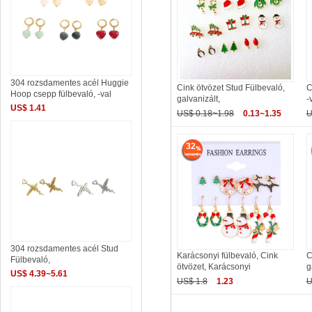
304 rozsdamentes acél Huggie
Cink ötvözet Stud Fülbevaló,
C
Hoop csepp fülbevaló, -val
galvanizált,
-
US$ 1.41
US$ 0.18~1.98
0.13~1.35
U
32
304 rozsdamentes acél Stud
Karácsonyi fülbevaló, Cink
C
Fülbevaló,
ötvözet, Karácsonyi
g
US$ 4.39~5.61
US$ 1.8
1.23
U