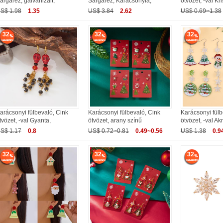
árgaréz, galvanizált,
Sárgaréz, Karácsonyfa,
ötvözet, -val Kri
S$ 1.98
1.35
US$ 3.84
2.62
US$ 0.69~1.38
32
32
32
arácsonyi fülbevaló, Cink
Karácsonyi fülbevaló, Cink
Karácsonyi fülb
tvözet, -val Gyanta,
ötvözet, arany színű
ötvözet, -val Akri
S$ 1.17
0.8
US$ 0.72~0.81
0.49~0.56
US$ 1.38
0.9
32
32
32