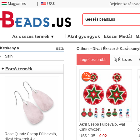
Magyarország
|
US$
Bejelentkezés vag
Az összes termék
Akril gyöngyök
Ékszer Medál
M
Keskeny a
Tiszta
Otthon
>
Divat Ékszer
&
Karácsonyi
Szín
Legnépszerűbb
Új Érkezés
+
Forró termék
32
Akril Csepp Fülbevaló, -val
K
Cink ötvözet,
ö
Rose Quartz Csepp Fülbevaló,
US$ 1.35
0.92
U
divat ékszerek & a