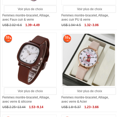
Voir plus de choix
Voir plus de choix
Femmes montre-bracelet, Alliage,
Femmes montre-bracelet, Alliage,
avec Faux cuir & verre
avec cuir PU & verre
US$ 2.02~6.6
1.39~4.49
US$ 1.94~4.5
1.32~3.06
32
32
Voir plus de choix
Voir plus de choix
Femmes montre-bracelet, Alliage,
Femmes montre-bracelet, Alliage,
avec verre & silicone
avec verre & Acier
US$ 2.25~13.44
1.53~9.14
US$ 1.8~5.37
1.23~3.66