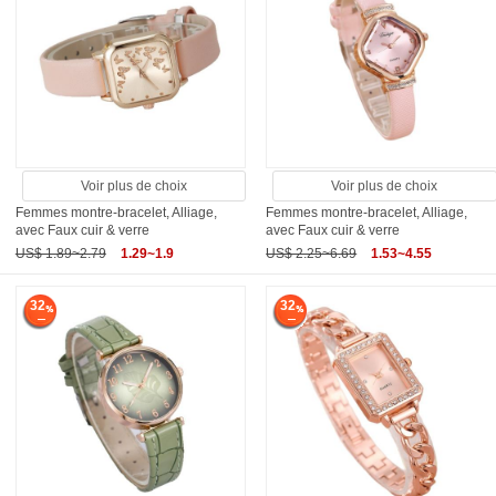
Voir plus de choix
Voir plus de choix
Femmes montre-bracelet, Alliage,
Femmes montre-bracelet, Alliage,
avec Faux cuir & verre
avec Faux cuir & verre
US$ 1.89~2.79
1.29~1.9
US$ 2.25~6.69
1.53~4.55
32
32