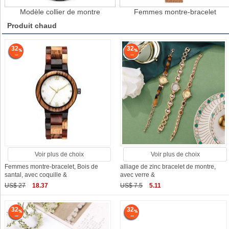
Modèle collier de montre
Femmes montre-bracelet
Produit chaud
32
32
Voir plus de choix
Voir plus de choix
Femmes montre-bracelet, Bois de
alliage de zinc bracelet de montre,
santal, avec coquille &
avec verre &
US$ 27
18.37
US$ 7.5
5.11
32
32