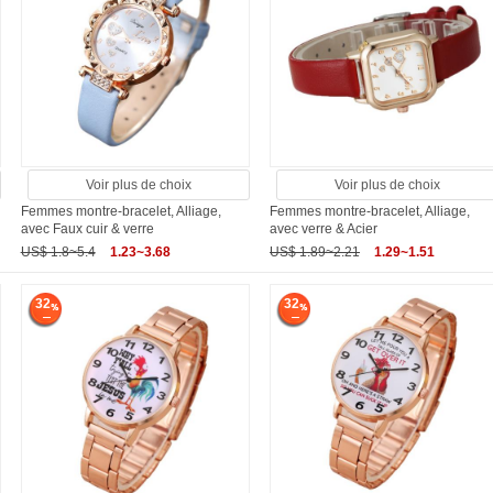
Voir plus de choix
Voir plus de choix
Femmes montre-bracelet, Alliage,
Femmes montre-bracelet, Alliage,
avec Faux cuir & verre
avec verre & Acier
US$ 1.8~5.4
1.23~3.68
US$ 1.89~2.21
1.29~1.51
32
32