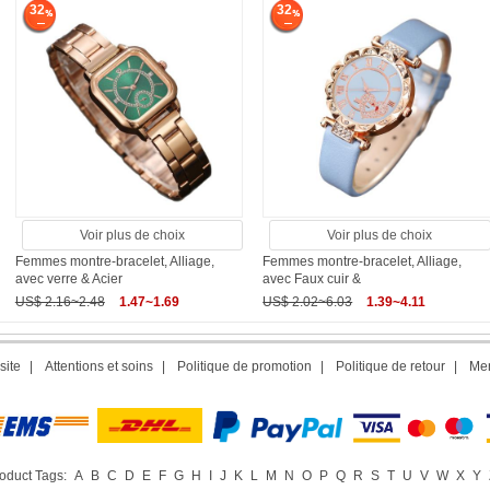
32
32
Voir plus de choix
Voir plus de choix
Femmes montre-bracelet, Alliage,
Femmes montre-bracelet, Alliage,
avec verre & Acier
avec Faux cuir &
US$ 2.16~2.48
1.47~1.69
US$ 2.02~6.03
1.39~4.11
site
|
Attentions et soins
|
Politique de promotion
|
Politique de retour
|
Men
oduct Tags:
A
B
C
D
E
F
G
H
I
J
K
L
M
N
O
P
Q
R
S
T
U
V
W
X
Y