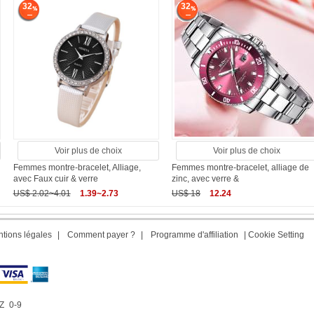
32
32
Voir plus de choix
Voir plus de choix
Femmes montre-bracelet, Alliage,
Femmes montre-bracelet, alliage de
avec Faux cuir & verre
zinc, avec verre &
US$ 2.02~4.01
1.39~2.73
US$ 18
12.24
tions légales
|
Comment payer ?
|
Programme d'affiliation
|
Cookie Setting
Z
0-9