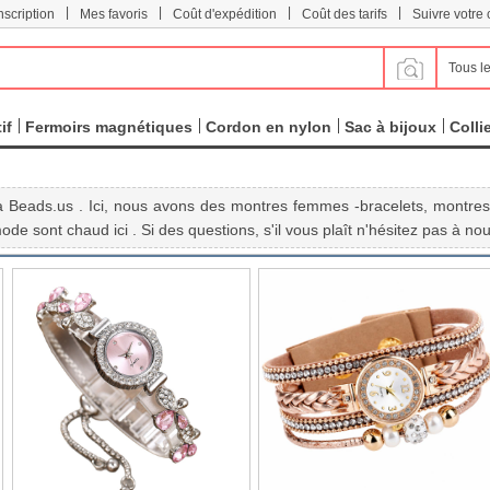
|
|
|
|
scription
Mes favoris
Coût d'expédition
Coût des tarifs
Suivre votr
Tous le
if
Fermoirs magnétiques
Cordon en nylon
Sac à bijoux
Colli
Beads.us . Ici, nous avons des montres femmes -bracelets, montres 
e sont chaud ici . Si des questions, s'il vous plaît n'hésitez pas à nou