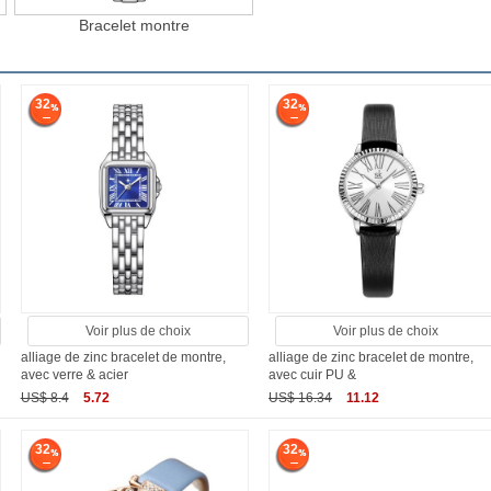
Bracelet montre
32
32
Voir plus de choix
Voir plus de choix
alliage de zinc bracelet de montre,
alliage de zinc bracelet de montre,
avec verre & acier
avec cuir PU &
US$ 8.4
5.72
US$ 16.34
11.12
32
32