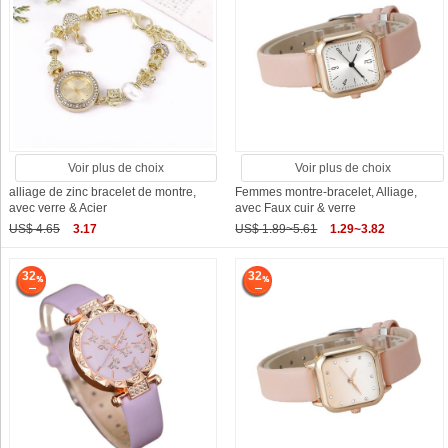
Voir plus de choix
Voir plus de choix
alliage de zinc bracelet de montre,
Femmes montre-bracelet, Alliage,
avec verre & Acier
avec Faux cuir & verre
US$ 4.65
3.17
US$ 1.89~5.61
1.29~3.82
32
32