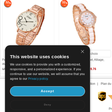
32
32
Voir plus de choix
Voir plus de choix
This website uses cookies
Femmes montre-bracelet, Alliage,
Femmes montre-bracelet, Alliage,
avec verre, Placage,
avec verre & Acier
We use cookies to provide you with a customized,
US$ 2.02~3.99
1.39~2.72
US$ 3.6~14.34
2.45~9.76
responsive, and a personalized experience. If you
continue to use our website, we will assume that you
agree to our
Privacy policy.
A propos de nous
|
Nous contacter
|
Conditions d’utilisation
|
Plan du 
Accept
Deny
Pr