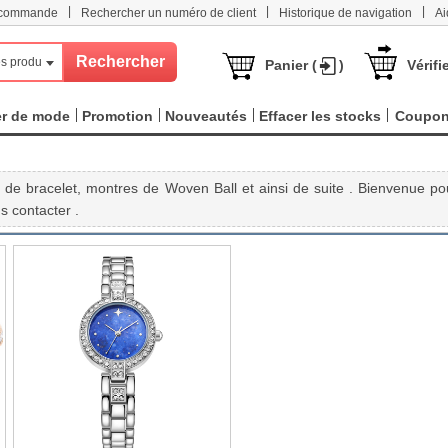
|
|
|
e commande
Rechercher un numéro de client
Historique de navigation
Ai
s produits
Panier (
)
Vérifi
er de mode
Promotion
Nouveautés
Effacer les stocks
Coupo
de bracelet, montres de Woven Ball et ainsi de suite . Bienvenue po
s contacter .