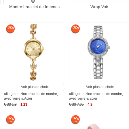
Montre bracelet de femmes
Wrap Voir
32
32
Voir plus de choix
Voir plus de choix
alliage de zinc bracelet de montre,
alliage de zinc bracelet de montre,
avec verre & Acier
avec verre & acier
US$ 1.8
1.23
US$ 7.05
4.8
32
32