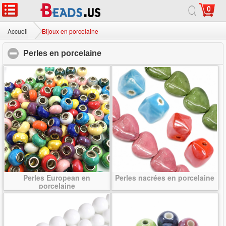
0
Accueil
|
Sur
|
Contactez-nous
|
Site complet
© 2026 Voie lactée bijoux Ltd. Tous droits réservés.
Accueil
Bijoux en porcelaine
Perles en porcelaine
click to collapse contents
Perles European en
Perles nacrées en porcelaine
porcelaine