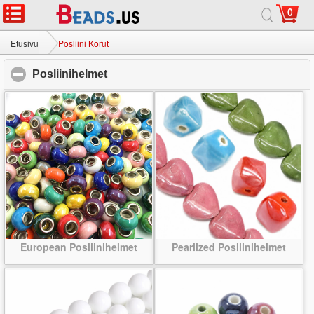
0
Etusivu
|
noin
|
Ota meihin yhteyttä
|
Koko sivusto
© 2026 Linnunrata Korut Ltd. Kaikki oikeudet pidätetään.
Etusivu
Posliini Korut
Posliinihelmet
click to collapse contents
European Posliinihelmet
Pearlized Posliinihelmet