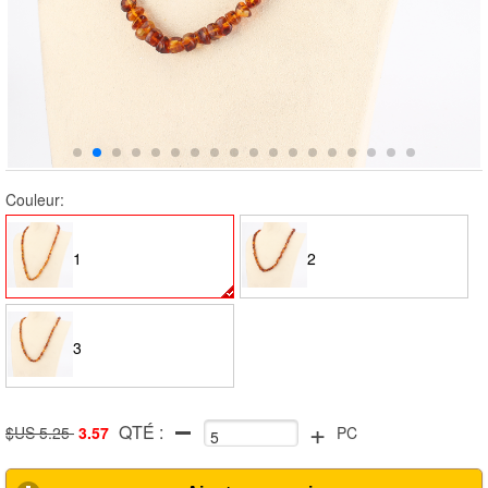
Couleur:
1
2
3
+
QTÉ :
$US 5.25
3.57
PC