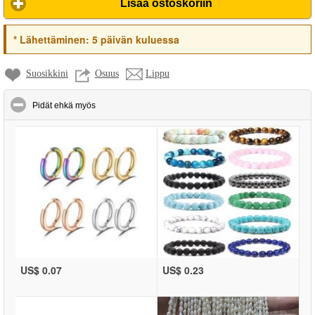
Lisää ostoskoriin
*
Lähettäminen:
5 päivän kuluessa
Suosikkini
Osuus
Lippu
click to collapse contents
Pidät ehkä myös
US$ 0.07
US$ 0.23