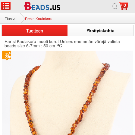
0
Etusivu
Resin Kaulakoru
Tuotteen
Yksityiskohta
Hartsi Kaulakoru muoti korut Unisex enemmän värejä valinta
beads size 6-7mm : 50 cm PC
32