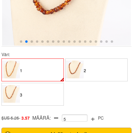
Väri:
1
2
3
+
MÄÄRÄ:
$US 5.25
3.57
PC