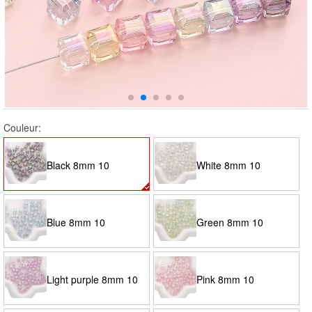
Couleur:
Black 8mm 10
White 8mm 10
pieces/pack
pieces/pack
Blue 8mm 10
Green 8mm 10
pieces/pack
pieces/pack
Light purple 8mm 10
Pink 8mm 10