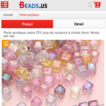
0
Accueil
Perle acrylique
Produit
Détail
Perle acrylique cadre DIY plus de couleurs à choisir 8mm Vendu
par sac
32