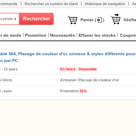
|
|
|
e commande
Rechercher un numéro de client
Historique de navigation
Ai
s produits
Panier (
)
Vérifi
er de mode
Promotion
Nouveautés
Effacer les stocks
Coupo
able 304, Placage de couleur d'or, unisexe & styles différents pour
du par PC
 - 15 jours
En Stock - Disponible
1-50cm
Artisanat :
Placage de couleur d'or
 :
sans
Promotion:
32%