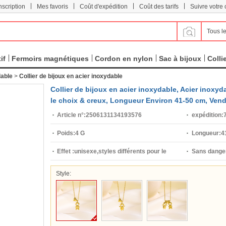
|
|
|
|
scription
Mes favoris
Coût d'expédition
Coût des tarifs
Suivre votr
Tous le
if
Fermoirs magnétiques
Cordon en nylon
Sac à bijoux
Colli
dable
>
Collier de bijoux en acier inoxydable
Collier de bijoux en acier inoxydable, Acier inoxyd
le choix & creux, Longueur Environ 41-50 cm, Ven
Article n°:
2506131134193576
expédition:
7
Poids:
4 G
Longueur:
4
Effet :
unisexe,styles différents pour le
Sans danger
choix,creux
Style: