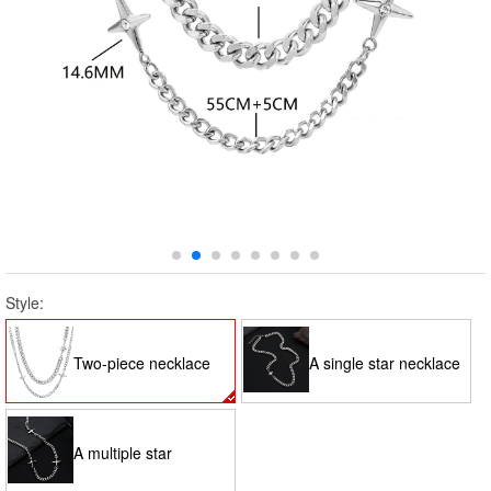
Style:
Two-piece necklace
A single star necklace
set
50 5CM
A multiple star