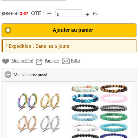
+
QTÉ :
necklace 50 5CM
$US 5.4
3.67
PC
Ajouter au panier
*
Expédition :
Dans les 5 jours
Mon préféré
Partager
Billet
click to collapse contents
Vous aimerez aussi